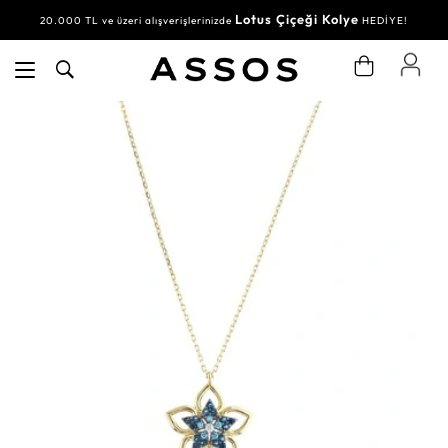
Lotus Çiçeği Kolye
20.000 TL ve üzeri alışverişlerinizde
HEDİYE!