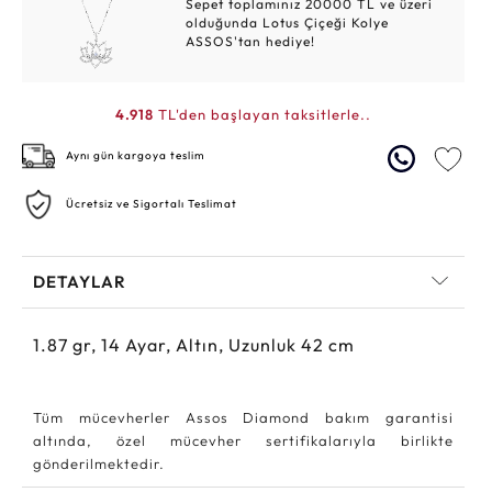
Sepet toplamınız 20000 TL ve üzeri
olduğunda Lotus Çiçeği Kolye
ASSOS'tan hediye!
4.918
TL'den başlayan taksitlerle..
Aynı gün kargoya teslim
Ücretsiz ve Sigortalı Teslimat
DETAYLAR
1.87
gr,
14
Ayar, Altın, Uzunluk 42 cm
Tüm mücevherler Assos Diamond bakım garantisi
altında, özel mücevher sertifikalarıyla birlikte
gönderilmektedir.