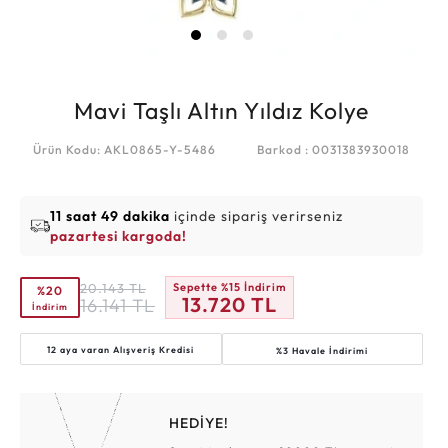
Mavi Taşlı Altın Yıldız Kolye
Ürün Kodu: AKL0865-Y-5486
Barkod : 0031383930018
11 saat 49 dakika
içinde sipariş verirseniz
pazartesi kargoda!
20.143
TL
Sepette %15 İndirim
%20
13.720
TL
16.141
TL
İndirim
12 aya varan
Alışveriş Kredisi
%3 Havale İndirimi
HEDİYE!