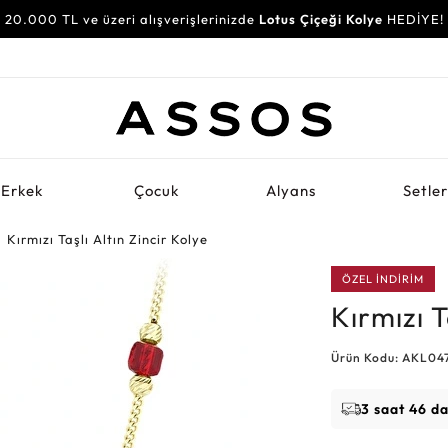
20.000 TL ve üzeri alışverişlerinizde
Lotus Çiçeği Kolye
HEDİYE!
Erkek
Çocuk
Alyans
Setle
Kırmızı Taşlı Altın Zincir Kolye
ÖZEL İNDİRİM
Kırmızı T
Ürün Kodu: AKL04
3 saat 46 d