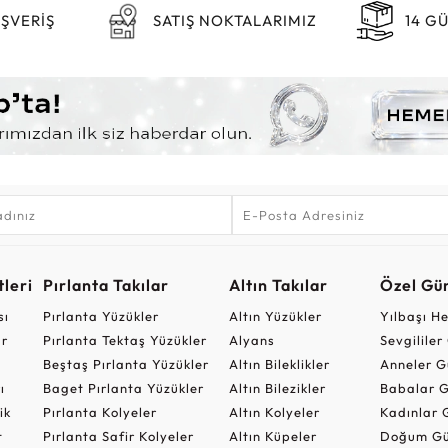
IŞVERİŞ
SATIŞ NOKTALARIMIZ
14 G
leri
Pırlanta Takılar
Altın Takılar
Özel Gü
sı
Pırlanta Yüzükler
Altın Yüzükler
Yılbaşı H
ar
Pırlanta Tektaş Yüzükler
Alyans
Sevgilile
Beştaş Pırlanta Yüzükler
Altın Bileklikler
Anneler G
ı
Baget Pırlanta Yüzükler
Altın Bilezikler
Babalar G
ik
Pırlanta Kolyeler
Altın Kolyeler
Kadınlar 
t
Pırlanta Safir Kolyeler
Altın Küpeler
Doğum Gü