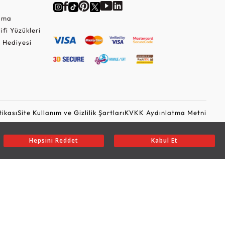
Cuma
lifi Yüzükleri
 Hediyesi
tikası
Site Kullanım ve Gizlilik Şartları
KVKK Aydınlatma Metni
Ticari Elektronik İleti Onayı
Güvenli Alışveriş
Hepsini Reddet
Kabul Et