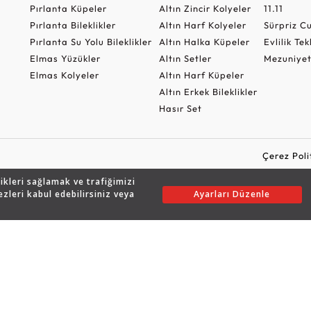
Pırlanta Küpeler
Altın Zincir Kolyeler
11.11
Pırlanta Bileklikler
Altın Harf Kolyeler
Sürpriz 
Pırlanta Su Yolu Bileklikler
Altın Halka Küpeler
Evlilik Tek
Elmas Yüzükler
Altın Setler
Mezuniyet
Elmas Kolyeler
Altın Harf Küpeler
Altın Erkek Bileklikler
Hasır Set
Çerez Poli
likleri sağlamak ve trafiğimizi
ezleri kabul edebilirsiniz veya
Ayarları Düzenle
Copyright © 2026 Assos Pırlanta - Bu sitenin tüm hakları saklıdır.