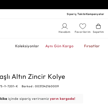
Sipariş Takibi
Kampanyalar
Hesabım
Favorilerim
Sepetim
r
Koleksiyonlar
Aynı Gün Kargo
Fırsatlar
aşlı Altın Zincir Kolye
75-Y-7201-K
Barkod : 0031342160009
akika
içinde sipariş verirseniz
yarın kargoda!