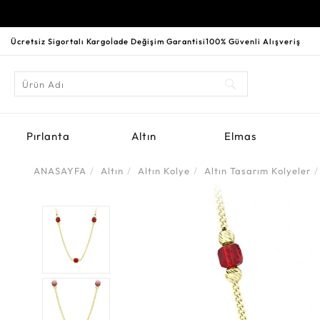
Ücretsiz Sigortalı Kargo
İade Değişim Garantisi
100% Güvenli Alışveriş
Pırlanta
Altın
Elmas
ANASAYFA
Altın
Altın Kolye
Altın Tasarım Kolyeler