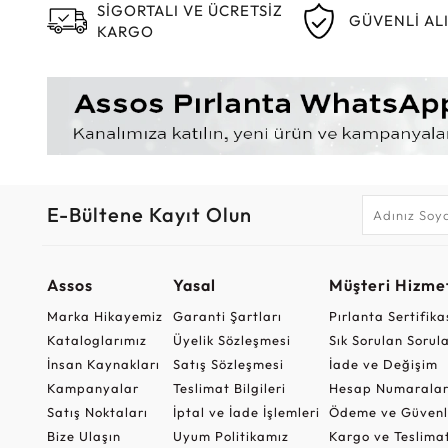
SİGORTALI VE ÜCRETSİZ
GÜVENLİ AL
KARGO
E-Bültene Kayıt Olun
Assos
Yasal
Müşteri Hizmet
Marka Hikayemiz
Garanti Şartları
Pırlanta Sertifika
Kataloglarımız
Üyelik Sözleşmesi
Sık Sorulan Sorul
İnsan Kaynakları
Satış Sözleşmesi
İade ve Değişim
Kampanyalar
Teslimat Bilgileri
Hesap Numaralar
Satış Noktaları
İptal ve İade İşlemleri
Ödeme ve Güvenl
Bize Ulaşın
Uyum Politikamız
Kargo ve Teslima