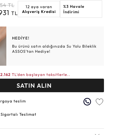
454
TL
%3 Havale
12 aya varan
Altın Hasır Setler
Elmas Bilezikler
Altın Tesbihler
Violet
Burç
.931
Alışveriş Kredisi
İndirimi
TL
HEDİYE!
Bu ürünü satın aldığınızda Su Yolu Bileklik
ASSOS’tan Hediye!
12.162
TL'den başlayan taksitlerle..
SATIN ALIN
argoya teslim
 Sigortalı Teslimat