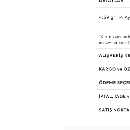
DETAYLAR
4.59
gr,
14
Ay
Tüm mücevherle
mücevher sertifi
ALIŞVERİŞ K
KARGO ve ÖZ
ÖDEME SEÇE
İPTAL, İADE 
SATIŞ NOKTA