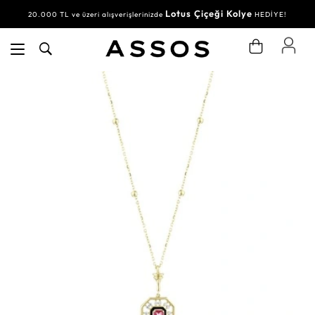
Lotus Çiçeği Kolye
20.000 TL ve üzeri alışverişlerinizde
HEDİYE!