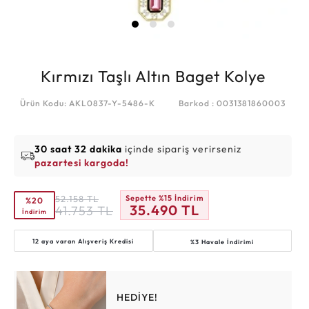
Kırmızı Taşlı Altın Baget Kolye
Ürün Kodu: AKL0837-Y-5486-K
Barkod : 0031381860003
30 saat 32 dakika
içinde sipariş verirseniz
pazartesi kargoda!
52.158
TL
Sepette %15 İndirim
%20
35.490
TL
41.753
TL
İndirim
12 aya varan
Alışveriş Kredisi
%3 Havale İndirimi
HEDİYE!