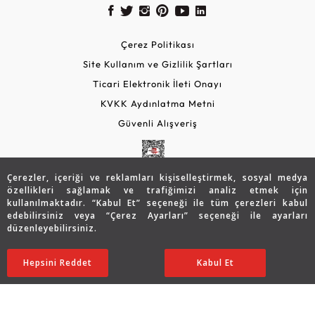
Çerez Politikası
Site Kullanım ve Gizlilik Şartları
Ticari Elektronik İleti Onayı
KVKK Aydınlatma Metni
Güvenli Alışveriş
Çerezler, içeriği ve reklamları kişiselleştirmek, sosyal medya
özellikleri sağlamak ve trafiğimizi analiz etmek için
kullanılmaktadır. “Kabul Et” seçeneği ile tüm çerezleri kabul
edebilirsiniz veya “Çerez Ayarları” seçeneği ile ayarları
düzenleyebilirsiniz.
© 2026 Assos Diamond
52.158
TL
Sepette %15 İndirim
SATIN ALIN
Hepsini Reddet
Ayarları Düzenle
Kabul Et
41.753
TL
35.490 TL
Copyright © 2026 Assos Pırlanta - Bu sitenin tüm hakları
saklıdır.