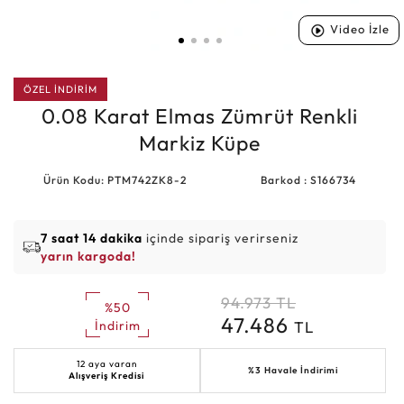
Video İzle
ÖZEL İNDİRİM
0.08 Karat Elmas Zümrüt Renkli
Markiz Küpe
Ürün Kodu: PTM742ZK8-2
Barkod : S166734
7 saat 14 dakika
içinde sipariş verirseniz
yarın kargoda!
94.973
TL
%50
47.486
TL
İndirim
12 aya varan
%3 Havale İndirimi
Alışveriş Kredisi