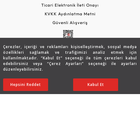
Ticari Elektronik İleti Onayı
KVKK Aydınlatma Metni
Güvenli Alışveriş
Çerezler, içeriği ve reklamları kişiselleştirmek, sosyal medya
özellikleri sağlamak ve trafiğimizi analiz etmek için
kullanılmaktadır. “Kabul Et” seçeneği ile tüm çerezleri kabul
edebilirsiniz veya “Çerez Ayarları” seçeneği ile ayarları
düzenleyebilirsiniz.
© 2026 Assos Diamond
94.973
TL
SATIN ALIN
Hepsini Reddet
Ayarları Düzenle
Kabul Et
47.486
TL
Copyright © 2026 Assos Pırlanta - Bu sitenin tüm hakları
saklıdır.