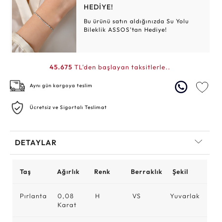
HEDİYE!
Bu ürünü satın aldığınızda Su Yolu
Bileklik ASSOS’tan Hediye!
45.675
TL'den başlayan taksitlerle..
Aynı gün kargoya teslim
Ücretsiz ve Sigortalı Teslimat
DETAYLAR
Taş
Ağırlık
Renk
Berraklık
Şekil
Pırlanta
0,08
H
VS
Yuvarlak
Karat