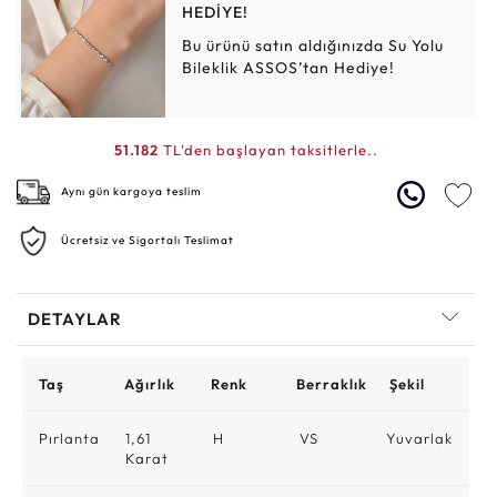
HEDİYE!
Bu ürünü satın aldığınızda Su Yolu
Bileklik ASSOS’tan Hediye!
51.182
TL'den başlayan taksitlerle..
Aynı gün kargoya teslim
Ücretsiz ve Sigortalı Teslimat
DETAYLAR
Taş
Ağırlık
Renk
Berraklık
Şekil
Pırlanta
1,61
H
VS
Yuvarlak
Karat