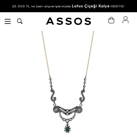
Lotus Çiçeği Kolye
20.000 TL ve üzeri alışverişlerinizde
HEDİYE!