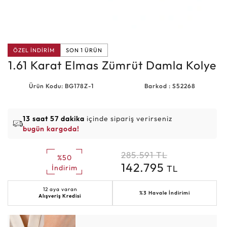
ÖZEL İNDİRİM
SON 1 ÜRÜN
1.61 Karat Elmas Zümrüt Damla Kolye
Ürün Kodu: BG178Z-1
Barkod : S52268
13 saat 57 dakika
içinde sipariş verirseniz
bugün kargoda!
285.591
TL
%50
142.795
TL
İndirim
12 aya varan
%3 Havale İndirimi
Alışveriş Kredisi