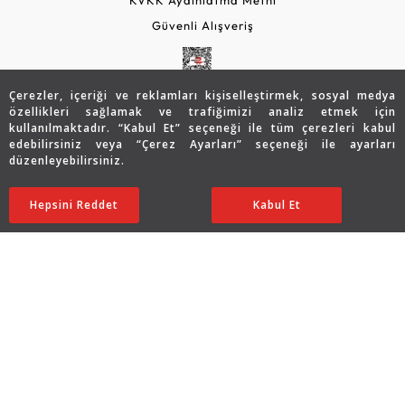
Güvenli Alışveriş
Çerezler, içeriği ve reklamları kişiselleştirmek, sosyal medya
özellikleri sağlamak ve trafiğimizi analiz etmek için
kullanılmaktadır. “Kabul Et” seçeneği ile tüm çerezleri kabul
edebilirsiniz veya “Çerez Ayarları” seçeneği ile ayarları
düzenleyebilirsiniz.
© 2026 Assos Diamond
134.000
TL
SATIN ALIN
Hepsini Reddet
Ayarları Düzenle
Kabul Et
67.000
TL
Copyright © 2026 Assos Pırlanta - Bu sitenin tüm hakları
saklıdır.