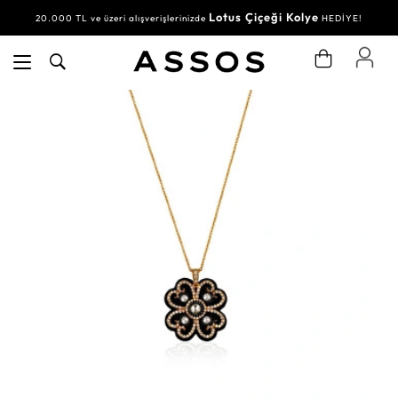
Lotus Çiçeği Kolye
20.000 TL ve üzeri alışverişlerinizde
HEDİYE!