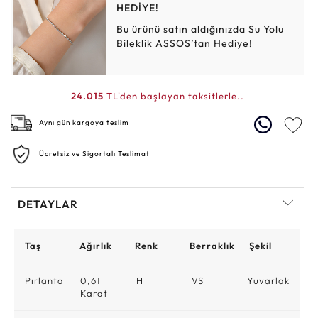
HEDİYE!
Bu ürünü satın aldığınızda Su Yolu
Bileklik ASSOS’tan Hediye!
24.015
TL'den başlayan taksitlerle..
Aynı gün kargoya teslim
Ücretsiz ve Sigortalı Teslimat
DETAYLAR
Taş
Ağırlık
Renk
Berraklık
Şekil
Pırlanta
0,61
H
VS
Yuvarlak
Karat