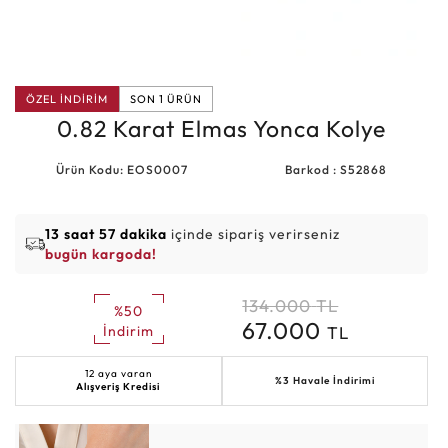
ÖZEL İNDİRİM
SON 1 ÜRÜN
0.82 Karat Elmas Yonca Kolye
Ürün Kodu: EOS0007
Barkod : S52868
13 saat 57 dakika
içinde sipariş verirseniz
bugün kargoda!
134.000
TL
%50
67.000
TL
İndirim
12 aya varan
%3 Havale İndirimi
Alışveriş Kredisi