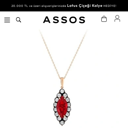
Lotus Çiçeği Kolye
20.000 TL ve üzeri alışverişlerinizde
HEDİYE!