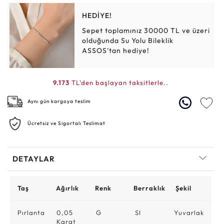
HEDİYE!
Sepet toplamınız 30000 TL ve üzeri
olduğunda Su Yolu Bileklik
ASSOS'tan hediye!
9.173
TL'den başlayan taksitlerle..
Aynı gün kargoya teslim
Ücretsiz ve Sigortalı Teslimat
DETAYLAR
Taş
Ağırlık
Renk
Berraklık
Şekil
Pırlanta
0,05
G
SI
Yuvarlak
Karat