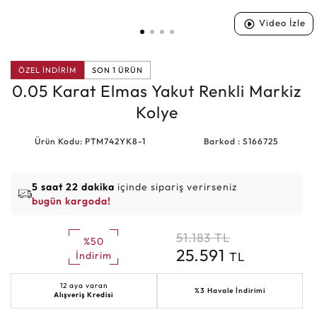
Video İzle
ÖZEL İNDİRİM
SON 1 ÜRÜN
0.05 Karat Elmas Yakut Renkli Markiz
Kolye
Ürün Kodu: PTM742YK8-1
Barkod : S166725
5 saat 22 dakika
içinde sipariş verirseniz
bugün kargoda!
51.183
TL
%50
25.591
TL
İndirim
12 aya varan
%3 Havale İndirimi
Alışveriş Kredisi