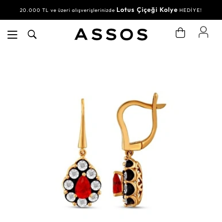
Lotus Çiçeği Kolye
20.000 TL ve üzeri alışverişlerinizde
HEDİYE!