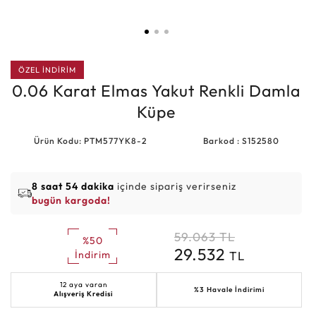
ÖZEL İNDİRİM
0.06 Karat Elmas Yakut Renkli Damla
Küpe
Ürün Kodu: PTM577YK8-2
Barkod : S152580
8 saat 54 dakika
içinde sipariş verirseniz
bugün kargoda!
59.063
TL
%50
29.532
TL
İndirim
12 aya varan
%3 Havale İndirimi
Alışveriş Kredisi