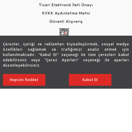
Ticari Elektronik İleti Onayı
KVKK Aydınlatma Metni
Güvenli Alışveriş
Çerezler, içeriği ve reklamları kişiselleştirmek, sosyal medya
özellikleri sağlamak ve trafiğimizi analiz etmek için
kullanılmaktadır. “Kabul Et” seçeneği ile tüm çerezleri kabul
edebilirsiniz veya “Çerez Ayarları” seçeneği ile ayarları
düzenleyebilirsiniz.
© 2026 Assos Diamond
59.063
TL
SATIN ALIN
Hepsini Reddet
Ayarları Düzenle
Kabul Et
29.532
TL
Copyright © 2026 Assos Pırlanta - Bu sitenin tüm hakları
saklıdır.