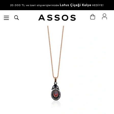
Lotus Çiçeği Kolye
20.000 TL ve üzeri alışverişlerinizde
HEDİYE!