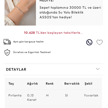
HEDİYE!
Sepet toplamınız 30000 TL ve üzeri
olduğunda Su Yolu Bileklik
ASSOS'tan hediye!
10.628
TL'den başlayan taksitlerle..
Aynı gün kargoya teslim
Ücretsiz ve Sigortalı Teslimat
DETAYLAR
Taş
Ağırlık
Renk
Berraklık
Şekil
Pırlanta
0,13
H
SI
Yuvarlak
Karat