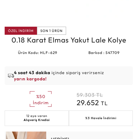
ÖZEL İNDİRİM
SON 1 ÜRÜN
0.18 Karat Elmas Yakut Lale Kolye
Ürün Kodu: HLF-629
Barkod : S47709
4 saat 43 dakika
içinde sipariş verirseniz
yarın kargoda!
59.303
TL
%50
29.652
TL
İndirim
12 aya varan
%3 Havale İndirimi
Alışveriş Kredisi