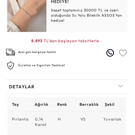
HEDİYE!
Sepet toplamınız 30000 TL ve üzeri
olduğunda Su Yolu Bileklik ASSOS'tan
hediye!
8.893
TL'den başlayan taksitlerle..
Aynı gün kargoya teslim
Ücretsiz ve Sigortalı Teslimat
DETAYLAR
Taş
Ağırlık
Renk
Berraklık
Şekil
Pırlanta
0,14
H
VS
Yuvarlak
Karat