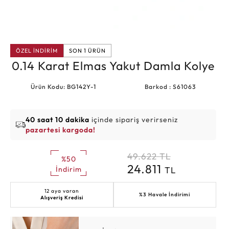
ÖZEL İNDİRİM
SON 1 ÜRÜN
0.14 Karat Elmas Yakut Damla Kolye
Ürün Kodu: BG142Y-1
Barkod : S61063
40 saat 10 dakika
içinde sipariş verirseniz
pazartesi kargoda!
49.622
TL
%50
24.811
TL
İndirim
12 aya varan
%3 Havale İndirimi
Alışveriş Kredisi