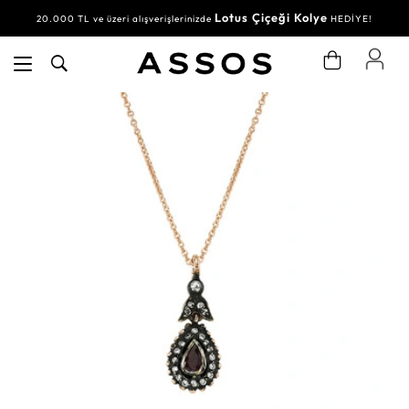
Lotus Çiçeği Kolye
20.000 TL ve üzeri alışverişlerinizde
HEDİYE!