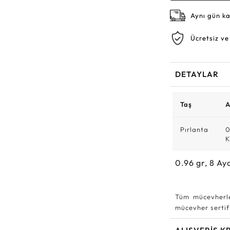
Aynı gün k
Ücretsiz ve
DETAYLAR
Taş
A
Pırlanta
0
K
0.96
gr,
8
Ay
Tüm mücevherle
mücevher sertifi