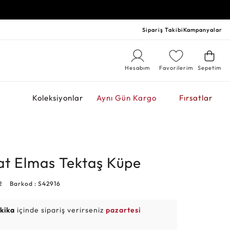
Sipariş Takibi
Kampanyalar
Hesabım
Favorilerim
Sepetim
r
Koleksiyonlar
Aynı Gün Kargo
Fırsatlar
at Elmas Tektaş Küpe
2
Barkod : S42916
akika
içinde sipariş verirseniz
pazartesi