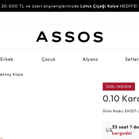
20.000 TL ve üzeri alışverişlerinizde
Lotus Çiçeği Kolye
HEDİYE!
Erkek
Çocuk
Alyans
Setle
Tektaş Küpe
ÖZEL İNDİRİM
0.10 Kar
Ürün Kodu: EH127-
35 saat 7 d
kargoda!