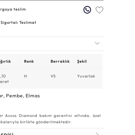
argoya teslim
 Sigortalı Teslimat
ğırlık
Renk
Berraklık
Şekil
,10
H
VS
Yuvarlak
arat
ar, Pembe, Elmas
r Assos Diamond bakım garantisi altında, özel
kalarıyla birlikte gönderilmektedir.