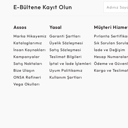
E-Bültene Kayıt Olun
Assos
Yasal
Müşteri Hizmet
Marka Hikayemiz
Garanti Şartları
Pırlanta Sertifika
Kataloglarımız
Üyelik Sözleşmesi
Sık Sorulan Sorul
İnsan Kaynakları
Satış Sözleşmesi
İade ve Değişim
Kampanyalar
Teslimat Bilgileri
Hesap Numaralar
Satış Noktaları
İptal ve İade İşlemleri
Ödeme ve Güvenl
Bize Ulaşın
Uyum Politikamız
Kargo ve Teslima
ONSA Rafineri
Kullanım Şartları
Vega Okulları