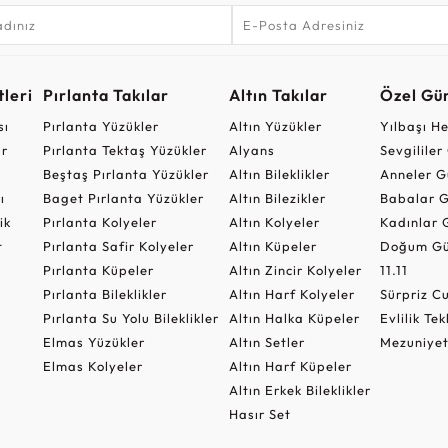
leri
Pırlanta Takılar
Altın Takılar
Özel Gü
sı
Pırlanta Yüzükler
Altın Yüzükler
Yılbaşı H
ar
Pırlanta Tektaş Yüzükler
Alyans
Sevgilile
Beştaş Pırlanta Yüzükler
Altın Bileklikler
Anneler G
ı
Baget Pırlanta Yüzükler
Altın Bilezikler
Babalar G
ik
Pırlanta Kolyeler
Altın Kolyeler
Kadınlar 
t
Pırlanta Safir Kolyeler
Altın Küpeler
Doğum Gü
Pırlanta Küpeler
Altın Zincir Kolyeler
11.11
Pırlanta Bileklikler
Altın Harf Kolyeler
Sürpriz 
Pırlanta Su Yolu Bileklikler
Altın Halka Küpeler
Evlilik Tek
Elmas Yüzükler
Altın Setler
Mezuniyet
Elmas Kolyeler
Altın Harf Küpeler
Altın Erkek Bileklikler
Hasır Set