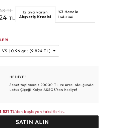
Altın Hasır Setler
Elmas Bilezikler
Altın Tesbihler
Violet
Burç
48
TL
%3 Havale
12 aya varan
824
Alışveriş Kredisi
İndirimi
TL
LERİ
Karat | H | VS | 0.96 gr : (9.824 TL)
HEDİYE!
Sepet toplamınız 20000 TL ve üzeri olduğunda
Lotus Çiçeği Kolye ASSOS'tan hediye!
3.521
TL'den başlayan taksitlerle..
SATIN ALIN