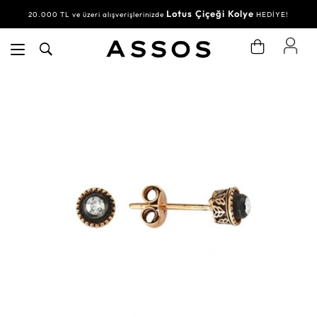
Lotus Çiçeği Kolye
20.000 TL ve üzeri alışverişlerinizde
HEDİYE!