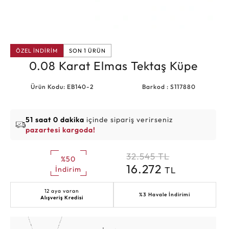
ÖZEL İNDİRİM
SON 1 ÜRÜN
0.08 Karat Elmas Tektaş Küpe
Ürün Kodu: EB140-2
Barkod : S117880
51 saat 0 dakika
içinde sipariş verirseniz
pazartesi kargoda!
32.545
TL
%50
16.272
TL
İndirim
12 aya varan
%3 Havale İndirimi
Alışveriş Kredisi