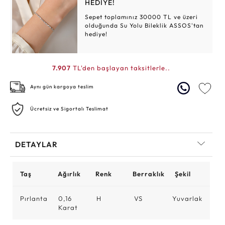
HEDİYE!
Sepet toplamınız 30000 TL ve üzeri
olduğunda Su Yolu Bileklik ASSOS'tan
hediye!
7.907
TL'den başlayan taksitlerle..
Aynı gün kargoya teslim
Ücretsiz ve Sigortalı Teslimat
DETAYLAR
Taş
Ağırlık
Renk
Berraklık
Şekil
Pırlanta
0,16
H
VS
Yuvarlak
Karat