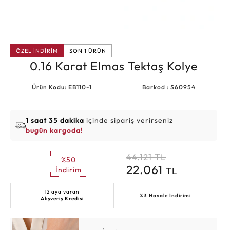
ÖZEL İNDİRİM
SON 1 ÜRÜN
0.16 Karat Elmas Tektaş Kolye
Ürün Kodu: EB110-1
Barkod : S60954
1 saat 35 dakika
içinde sipariş verirseniz
bugün kargoda!
44.121
TL
%50
22.061
TL
İndirim
12 aya varan
%3 Havale İndirimi
Alışveriş Kredisi