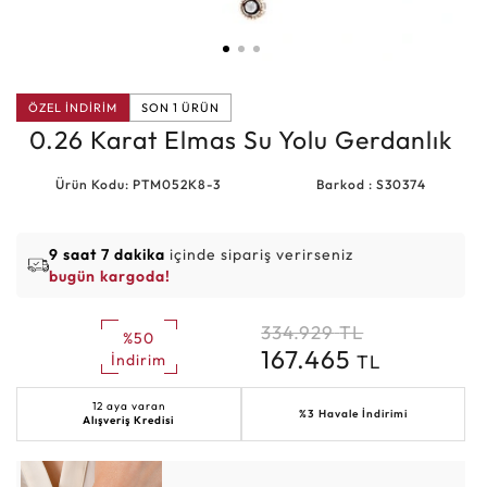
ÖZEL İNDİRİM
SON 1 ÜRÜN
0.26 Karat Elmas Su Yolu Gerdanlık
Ürün Kodu: PTM052K8-3
Barkod : S30374
9 saat 7 dakika
içinde sipariş verirseniz
bugün kargoda!
334.929
TL
%50
167.465
TL
İndirim
12 aya varan
%3 Havale İndirimi
Alışveriş Kredisi