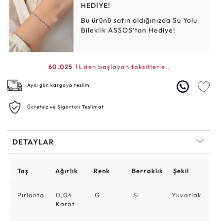
HEDİYE!
Bu ürünü satın aldığınızda Su Yolu
Bileklik ASSOS’tan Hediye!
60.025
TL'den başlayan taksitlerle..
Aynı gün kargoya teslim
Ücretsiz ve Sigortalı Teslimat
DETAYLAR
Taş
Ağırlık
Renk
Berraklık
Şekil
Pırlanta
0,04
G
SI
Yuvarlak
Karat