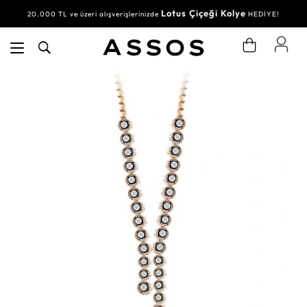
Lotus Çiçeği Kolye
20.000 TL ve üzeri alışverişlerinizde
HEDİYE!