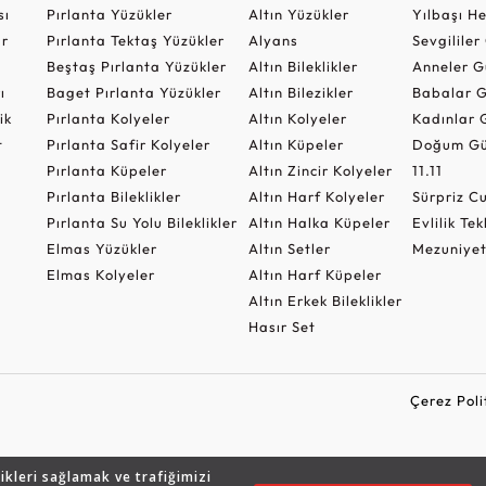
sı
Pırlanta Yüzükler
Altın Yüzükler
Yılbaşı H
ar
Pırlanta Tektaş Yüzükler
Alyans
Sevgilile
Beştaş Pırlanta Yüzükler
Altın Bileklikler
Anneler G
ı
Baget Pırlanta Yüzükler
Altın Bilezikler
Babalar G
ik
Pırlanta Kolyeler
Altın Kolyeler
Kadınlar 
t
Pırlanta Safir Kolyeler
Altın Küpeler
Doğum Gü
Pırlanta Küpeler
Altın Zincir Kolyeler
11.11
Pırlanta Bileklikler
Altın Harf Kolyeler
Sürpriz 
Pırlanta Su Yolu Bileklikler
Altın Halka Küpeler
Evlilik Tek
Elmas Yüzükler
Altın Setler
Mezuniyet
Elmas Kolyeler
Altın Harf Küpeler
Altın Erkek Bileklikler
Hasır Set
Çerez Poli
likleri sağlamak ve trafiğimizi