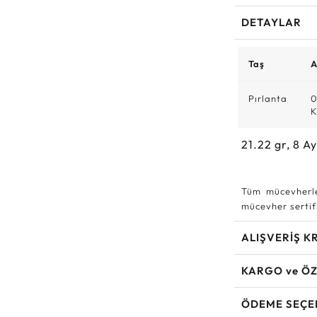
DETAYLAR
Taş
A
Pırlanta
0
K
21.22
gr,
8
Ay
Tüm mücevherle
mücevher sertifi
ALIŞVERİŞ K
KARGO ve ÖZ
ÖDEME SEÇE