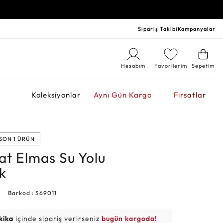
Sipariş Takibi
Kampanyalar
Hesabım
Favorilerim
Sepetim
r
Koleksiyonlar
Aynı Gün Kargo
Fırsatlar
SON 1 ÜRÜN
at Elmas Su Yolu
k
3
Barkod : S69011
kika
içinde sipariş verirseniz
bugün kargoda!