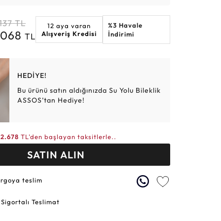
Altın Hasır Setler
Elmas Bilezikler
Altın Tesbihler
Violet
Burç
137
TL
%3 Havale
12 aya varan
9.068
Alışveriş Kredisi
İndirimi
TL
HEDİYE!
Bu ürünü satın aldığınızda Su Yolu Bileklik
ASSOS’tan Hediye!
2.678
TL'den başlayan taksitlerle..
SATIN ALIN
argoya teslim
 Sigortalı Teslimat