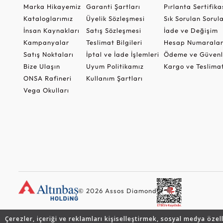
Marka Hikayemiz
Garanti Şartları
Pırlanta Sertifika
Kataloglarımız
Üyelik Sözleşmesi
Sık Sorulan Sorul
İnsan Kaynakları
Satış Sözleşmesi
İade ve Değişim
Kampanyalar
Teslimat Bilgileri
Hesap Numaralar
Satış Noktaları
İptal ve İade İşlemleri
Ödeme ve Güvenl
Bize Ulaşın
Uyum Politikamız
Kargo ve Teslima
ONSA Rafineri
Kullanım Şartları
Vega Okulları
© 2026 Assos Diamond
Çerezler, içeriği ve reklamları kişiselleştirmek, sosyal medya özel