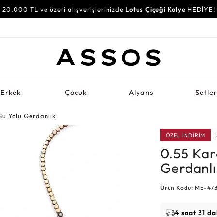
20.000 TL ve üzeri alışverişlerinizde
Lotus Çiçeği Kolye
HEDİYE!
Erkek
Çocuk
Alyans
Setle
Su Yolu Gerdanlık
ÖZEL İNDİRİM
0.55 Kar
Gerdanlı
Ürün Kodu: ME-47
4 saat 31 da