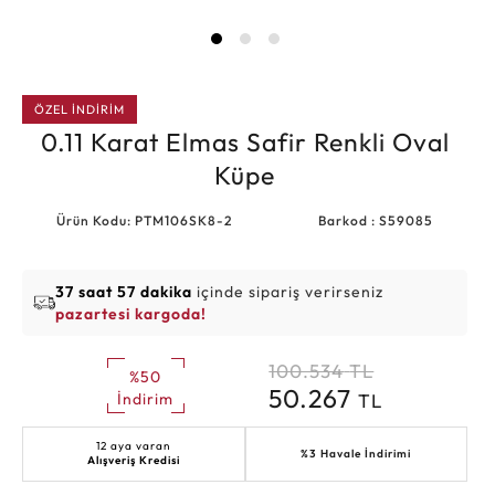
ÖZEL İNDİRİM
0.11 Karat Elmas Safir Renkli Oval
Küpe
Ürün Kodu: PTM106SK8-2
Barkod : S59085
37 saat 57 dakika
içinde sipariş verirseniz
pazartesi kargoda!
100.534
TL
%50
50.267
TL
İndirim
12 aya varan
%3 Havale İndirimi
Alışveriş Kredisi