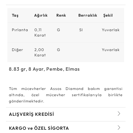
Taş
Ağırlık
Renk
Berraklık
Şekil
Pırlanta
0,11
G
SI
Yuvarlak
Karat
Diğer
2,00
G
Yuvarlak
Karat
8.83
gr,
8
Ayar, Pembe, Elmas
Tüm mücevherler Assos Diamond bakım garantisi
altında, özel mücevher sertifikalarıyla birlikte
gönderilmektedir.
ALIŞVERİŞ KREDİSİ
KARGO ve ÖZEL SİGORTA