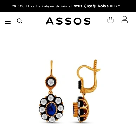
Lotus Çiçeği Kolye
20.000 TL ve üzeri alışverişlerinizde
HEDİYE!