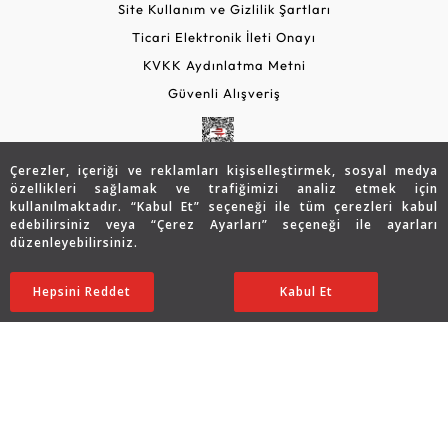
Site Kullanım ve Gizlilik Şartları
Ticari Elektronik İleti Onayı
KVKK Aydınlatma Metni
Güvenli Alışveriş
Çerezler, içeriği ve reklamları kişiselleştirmek, sosyal medya
özellikleri sağlamak ve trafiğimizi analiz etmek için
kullanılmaktadır. “Kabul Et” seçeneği ile tüm çerezleri kabul
edebilirsiniz veya “Çerez Ayarları” seçeneği ile ayarları
düzenleyebilirsiniz.
© 2026 Assos Diamond
100.534
TL
SATIN ALIN
Hepsini Reddet
Ayarları Düzenle
Kabul Et
50.267
TL
Copyright © 2026 Assos Pırlanta - Bu sitenin tüm hakları
saklıdır.