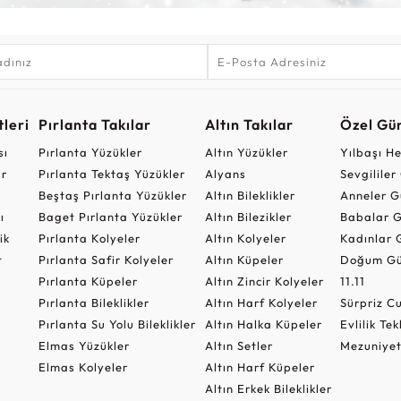
leri
Pırlanta Takılar
Altın Takılar
Özel Gü
sı
Pırlanta Yüzükler
Altın Yüzükler
Yılbaşı H
ar
Pırlanta Tektaş Yüzükler
Alyans
Sevgilile
Beştaş Pırlanta Yüzükler
Altın Bileklikler
Anneler G
ı
Baget Pırlanta Yüzükler
Altın Bilezikler
Babalar G
ik
Pırlanta Kolyeler
Altın Kolyeler
Kadınlar 
t
Pırlanta Safir Kolyeler
Altın Küpeler
Doğum Gü
Pırlanta Küpeler
Altın Zincir Kolyeler
11.11
Pırlanta Bileklikler
Altın Harf Kolyeler
Sürpriz 
Pırlanta Su Yolu Bileklikler
Altın Halka Küpeler
Evlilik Tek
Elmas Yüzükler
Altın Setler
Mezuniyet
Elmas Kolyeler
Altın Harf Küpeler
Altın Erkek Bileklikler