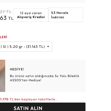
Altın Hasır Setler
Elmas Bilezikler
Altın Tesbihler
Violet
Burç
327
TL
%3 Havale
12 aya varan
163
Alışveriş Kredisi
İndirimi
TL
LERİ
 Karat | G | SI | 5.20 gr : (31.163 TL)
HEDİYE!
Bu ürünü satın aldığınızda Su Yolu Bileklik
ASSOS’tan Hediye!
11.170
TL'den başlayan taksitlerle..
SATIN ALIN