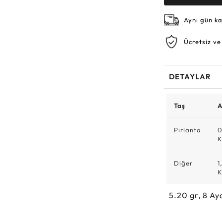
Aynı gün k
Ücretsiz ve
DETAYLAR
Taş
A
Pırlanta
0
K
Diğer
1
K
5.20
gr,
8
Ay