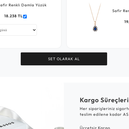
afir Renkli Damla Yüzük
Safir Re
18.238 TL
19
SET OLARAK AL
Kargo Süreçleri
Her siparişleriniz sigor
teslim edilene kadar AS
Ücretsiz Kargo