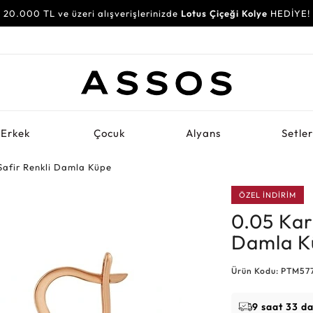
20.000 TL ve üzeri alışverişlerinizde
Lotus Çiçeği Kolye
HEDİYE!
Erkek
Çocuk
Alyans
Setle
Safir Renkli Damla Küpe
ÖZEL İNDİRİM
0.05 Kar
Damla K
Ürün Kodu: PTM57
9 saat 33 d