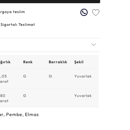
argoya teslim
 Sigortalı Teslimat
ğırlık
Renk
Berraklık
Şekil
,05
G
SI
Yuvarlak
arat
,80
G
Yuvarlak
arat
ar, Pembe, Elmas