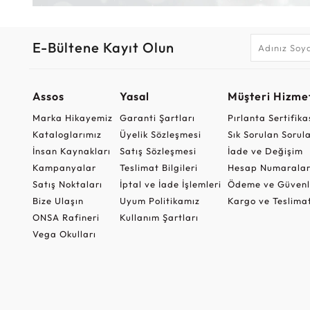
E-Bültene Kayıt Olun
Assos
Yasal
Müşteri Hizmet
Marka Hikayemiz
Garanti Şartları
Pırlanta Sertifika
Kataloglarımız
Üyelik Sözleşmesi
Sık Sorulan Sorul
İnsan Kaynakları
Satış Sözleşmesi
İade ve Değişim
Kampanyalar
Teslimat Bilgileri
Hesap Numaralar
Satış Noktaları
İptal ve İade İşlemleri
Ödeme ve Güvenl
Bize Ulaşın
Uyum Politikamız
Kargo ve Teslima
ONSA Rafineri
Kullanım Şartları
Vega Okulları