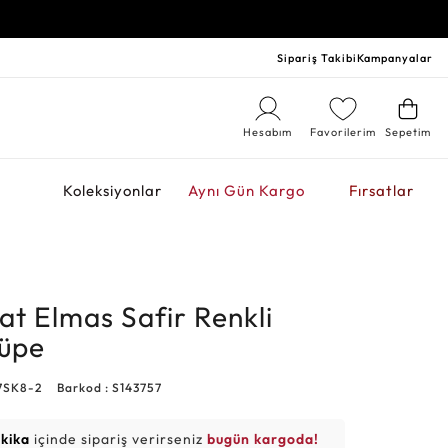
Sipariş Takibi
Kampanyalar
Hesabım
Favorilerim
Sepetim
r
Koleksiyonlar
Aynı Gün Kargo
Fırsatlar
at Elmas Safir Renkli
üpe
7SK8-2
Barkod : S143757
akika
içinde sipariş verirseniz
bugün kargoda!