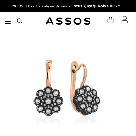
Lotus Çiçeği Kolye
20.000 TL ve üzeri alışverişlerinizde
HEDİYE!