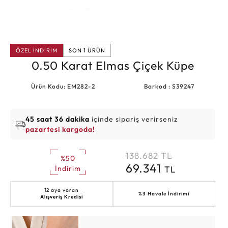
ÖZEL İNDİRİM
SON 1 ÜRÜN
0.50 Karat Elmas Çiçek Küpe
Ürün Kodu: EM282-2
Barkod : S39247
45 saat 36 dakika
içinde sipariş verirseniz
pazartesi kargoda!
138.682
TL
%50
69.341
TL
İndirim
12 aya varan
%3 Havale İndirimi
Alışveriş Kredisi