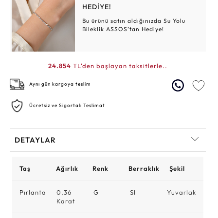
HEDİYE!
Bu ürünü satın aldığınızda Su Yolu
Bileklik ASSOS’tan Hediye!
24.854
TL'den başlayan taksitlerle..
Aynı gün kargoya teslim
Ücretsiz ve Sigortalı Teslimat
DETAYLAR
Taş
Ağırlık
Renk
Berraklık
Şekil
Pırlanta
0,36
G
SI
Yuvarlak
Karat