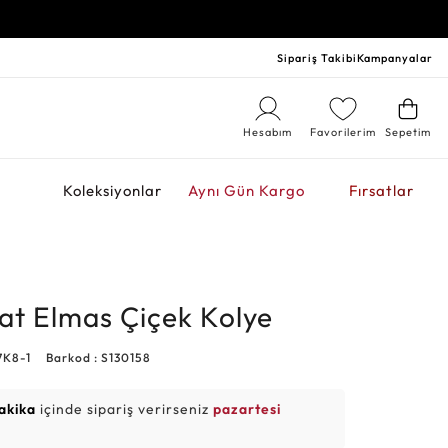
Sipariş Takibi
Kampanyalar
Hesabım
Favorilerim
Sepetim
r
Koleksiyonlar
Aynı Gün Kargo
Fırsatlar
at Elmas Çiçek Kolye
7K8-1
Barkod : S130158
akika
içinde sipariş verirseniz
pazartesi