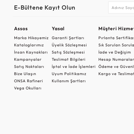
E-Bültene Kayıt Olun
Assos
Yasal
Müşteri Hizmet
Marka Hikayemiz
Garanti Şartları
Pırlanta Sertifika
Kataloglarımız
Üyelik Sözleşmesi
Sık Sorulan Sorul
İnsan Kaynakları
Satış Sözleşmesi
İade ve Değişim
Kampanyalar
Teslimat Bilgileri
Hesap Numaralar
Satış Noktaları
İptal ve İade İşlemleri
Ödeme ve Güvenl
Bize Ulaşın
Uyum Politikamız
Kargo ve Teslima
ONSA Rafineri
Kullanım Şartları
Vega Okulları