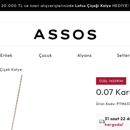
20.000 TL ve üzeri alışverişlerinizde
Lotus Çiçeği Kolye
HEDİYE!
Erkek
Çocuk
Alyans
Setle
Çiçek Kolye
ÖZEL İNDİRİM
0.07 Kar
Ürün Kodu: PTM63
31 saat 22 d
kargoda!