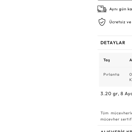
Aynı gün k
Ücretsiz ve
DETAYLAR
Taş
A
Pırlanta
0
K
3.20
gr,
8
Ay
Tüm mücevherle
mücevher sertifi