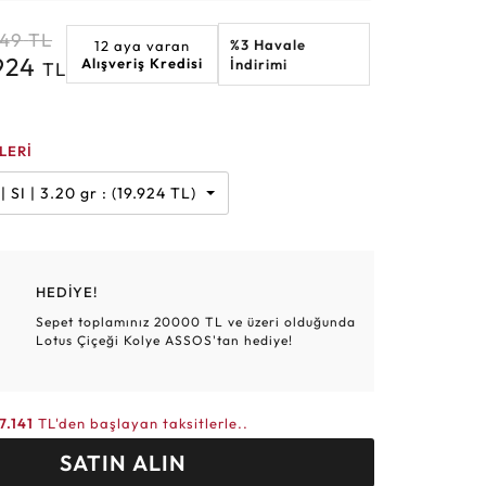
Altın Hasır Setler
Elmas Bilezikler
Altın Tesbihler
Violet
Burç
849
TL
%3 Havale
12 aya varan
.924
Alışveriş Kredisi
İndirimi
TL
LERİ
Karat | G | SI | 3.20 gr : (19.924 TL)
HEDİYE!
Sepet toplamınız 20000 TL ve üzeri olduğunda
Lotus Çiçeği Kolye ASSOS'tan hediye!
7.141
TL'den başlayan taksitlerle..
SATIN ALIN