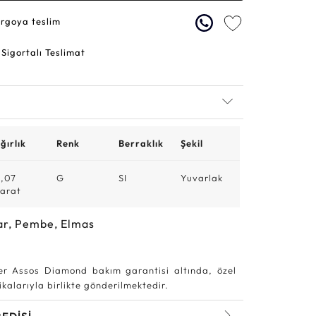
argoya teslim
 Sigortalı Teslimat
ğırlık
Renk
Berraklık
Şekil
,07
G
SI
Yuvarlak
arat
ar, Pembe, Elmas
r Assos Diamond bakım garantisi altında, özel
kalarıyla birlikte gönderilmektedir.