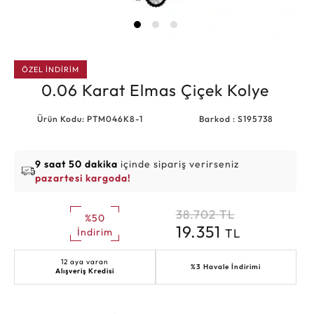
ÖZEL İNDİRİM
0.06 Karat Elmas Çiçek Kolye
Ürün Kodu: PTM046K8-1
Barkod : S195738
9 saat 50 dakika
içinde sipariş verirseniz
pazartesi kargoda!
38.702
TL
%50
19.351
TL
İndirim
12 aya varan
%3 Havale İndirimi
Alışveriş Kredisi