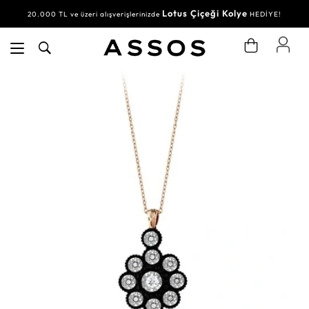
Lotus Çiçeği Kolye
20.000 TL ve üzeri alışverişlerinizde
HEDİYE!