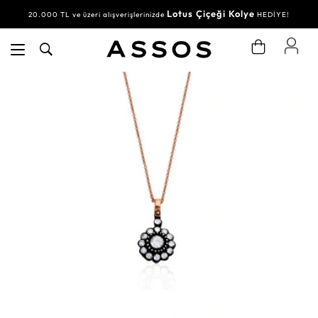
Lotus Çiçeği Kolye
20.000 TL ve üzeri alışverişlerinizde
HEDİYE!