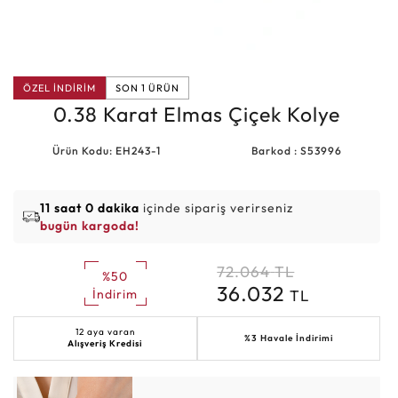
ÖZEL İNDİRİM
SON 1 ÜRÜN
0.38 Karat Elmas Çiçek Kolye
Ürün Kodu: EH243-1
Barkod : S53996
11 saat 0 dakika
içinde sipariş verirseniz
bugün kargoda!
72.064
TL
%50
36.032
TL
İndirim
12 aya varan
%3 Havale İndirimi
Alışveriş Kredisi