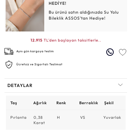
HEDİYE!
Bu ürünü satın aldığınızda Su Yolu
Bileklik ASSOS’tan Hediye!
12.915
TL'den başlayan taksitlerle..
Aynı gün kargoya teslim
Ücretsiz ve Sigortalı Teslimat
DETAYLAR
Taş
Ağırlık
Renk
Berraklık
Şekil
Pırlanta
0,38
H
VS
Yuvarlak
Karat