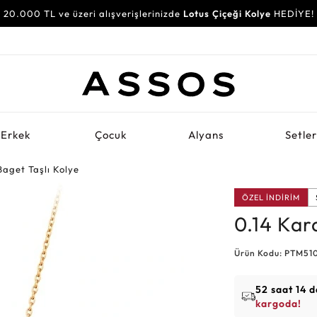
20.000 TL ve üzeri alışverişlerinizde
Lotus Çiçeği Kolye
HEDİYE!
Erkek
Çocuk
Alyans
Setle
aget Taşlı Kolye
ÖZEL İNDİRİM
0.14 Kar
Ürün Kodu: PTM51
52 saat 14 d
kargoda!