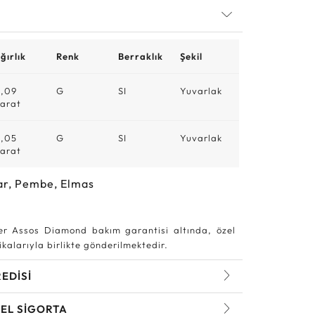
ğırlık
Renk
Berraklık
Şekil
,09
G
SI
Yuvarlak
arat
,05
G
SI
Yuvarlak
arat
ar, Pembe, Elmas
r Assos Diamond bakım garantisi altında, özel
kalarıyla birlikte gönderilmektedir.
REDİSİ
EL SİGORTA