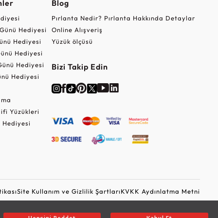
nler
Blog
ediyesi
Pırlanta Nedir? Pırlanta Hakkında Detaylar
r Günü Hediyesi
Online Alışveriş
ünü Hediyesi
Yüzük ölçüsü
ünü Hediyesi
Günü Hediyesi
Bizi Takip Edin
nü Hediyesi
Cuma
lifi Yüzükleri
 Hediyesi
tikası
Site Kullanım ve Gizlilik Şartları
KVKK Aydınlatma Metni
Ticari Elektronik İleti Onayı
Güvenli Alışveriş