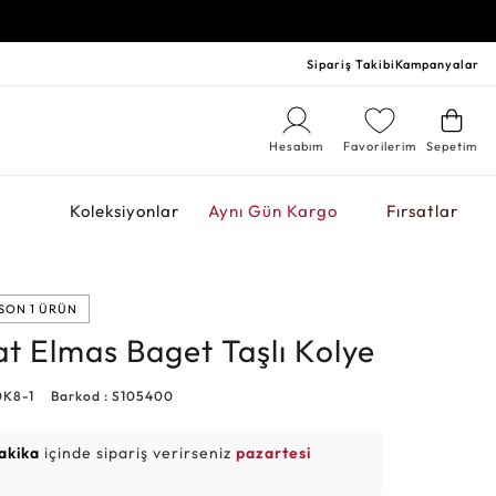
Sipariş Takibi
Kampanyalar
Hesabım
Favorilerim
Sepetim
r
Koleksiyonlar
Aynı Gün Kargo
Fırsatlar
SON 1 ÜRÜN
at Elmas Baget Taşlı Kolye
0K8-1
Barkod : S105400
akika
içinde sipariş verirseniz
pazartesi