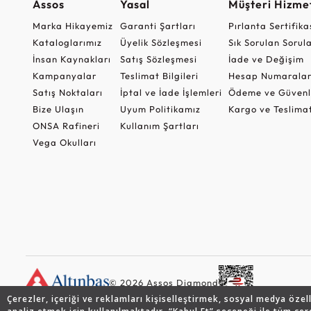
Assos
Yasal
Müşteri Hizmet
Marka Hikayemiz
Garanti Şartları
Pırlanta Sertifika
Kataloglarımız
Üyelik Sözleşmesi
Sık Sorulan Sorul
İnsan Kaynakları
Satış Sözleşmesi
İade ve Değişim
Kampanyalar
Teslimat Bilgileri
Hesap Numaralar
Satış Noktaları
İptal ve İade İşlemleri
Ödeme ve Güvenl
Bize Ulaşın
Uyum Politikamız
Kargo ve Teslima
ONSA Rafineri
Kullanım Şartları
Vega Okulları
© 2026 Assos Diamond
Çerezler, içeriği ve reklamları kişiselleştirmek, sosyal medya özel