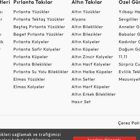
leri
Pırlanta Takılar
Altın Takılar
Özel Gü
sı
Pırlanta Yüzükler
Altın Yüzükler
Yılbaşı H
ar
Pırlanta Tektaş Yüzükler
Alyans
Sevgilile
Beştaş Pırlanta Yüzükler
Altın Bileklikler
Anneler G
ı
Baget Pırlanta Yüzükler
Altın Bilezikler
Babalar G
ik
Pırlanta Kolyeler
Altın Kolyeler
Kadınlar 
t
Pırlanta Safir Kolyeler
Altın Küpeler
Doğum Gü
Pırlanta Küpeler
Altın Zincir Kolyeler
11.11
Pırlanta Bileklikler
Altın Harf Kolyeler
Sürpriz 
Pırlanta Su Yolu Bileklikler
Altın Halka Küpeler
Evlilik Tek
Elmas Yüzükler
Altın Setler
Mezuniyet
Elmas Kolyeler
Altın Harf Küpeler
Altın Erkek Bileklikler
Hasır Set
Çerez Poli
likleri sağlamak ve trafiğimizi