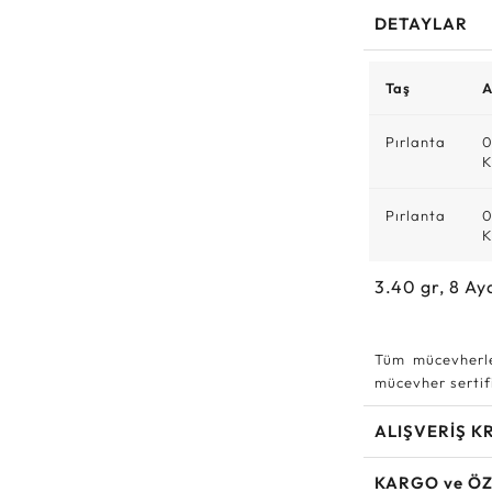
DETAYLAR
Taş
A
Pırlanta
0
K
Pırlanta
0
K
3.40
gr,
8
Ay
Tüm mücevherle
mücevher sertifi
ALIŞVERİŞ K
KARGO ve ÖZ