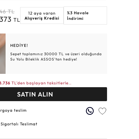
Altın Hasır Setler
Elmas Bilezikler
Altın Tesbihler
Violet
Burç
746
TL
%3 Havale
12 aya varan
.373
Alışveriş Kredisi
İndirimi
TL
HEDİYE!
Sepet toplamınız 30000 TL ve üzeri olduğunda
Su Yolu Bileklik ASSOS'tan hediye!
8.736
TL'den başlayan taksitlerle..
SATIN ALIN
argoya teslim
 Sigortalı Teslimat