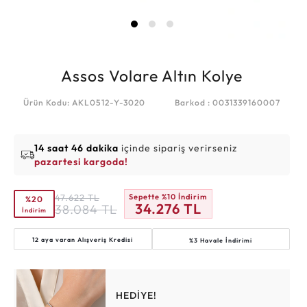
Assos Volare Altın Kolye
Ürün Kodu: AKL0512-Y-3020
Barkod : 0031339160007
14 saat 46 dakika
içinde sipariş verirseniz
pazartesi kargoda!
47.622
TL
Sepette %10 İndirim
%20
34.276
TL
38.084
TL
İndirim
12 aya varan
Alışveriş Kredisi
%3 Havale İndirimi
HEDİYE!