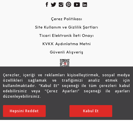
Çerez Politikası
Site Kullanım ve Gizlilik Şartları
Ticari Elektronik İleti Onayı
KVKK Aydınlatma Metni
Güvenli Alışveriş
Çerezler, içeriği ve reklamları kişiselleştirmek, sosyal medya
özellikleri sağlamak ve trafiğimizi analiz etmek için
kullanılmaktadır. “Kabul Et” seçeneği ile tüm çerezleri kabul
edebilirsiniz veya “Çerez Ayarları” seçeneği ile ayarları
düzenleyebilirsiniz.
© 2026 Assos Diamond
47.622
TL
Sepette %10 İndirim
SATIN ALIN
Hepsini Reddet
Ayarları Düzenle
Kabul Et
38.084
TL
34.276 TL
Copyright © 2026 Assos Pırlanta - Bu sitenin tüm hakları
saklıdır.