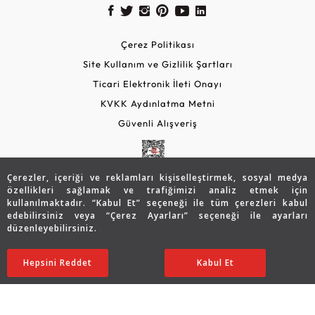
Çerez Politikası
Site Kullanım ve Gizlilik Şartları
Ticari Elektronik İleti Onayı
KVKK Aydınlatma Metni
Güvenli Alışveriş
Çerezler, içeriği ve reklamları kişiselleştirmek, sosyal medya
özellikleri sağlamak ve trafiğimizi analiz etmek için
kullanılmaktadır. “Kabul Et” seçeneği ile tüm çerezleri kabul
edebilirsiniz veya “Çerez Ayarları” seçeneği ile ayarları
düzenleyebilirsiniz.
© 2026 Assos Diamond
37.217
TL
Sepette %10 İndirim
SATIN ALIN
Hepsini Reddet
Ayarları Düzenle
Kabul Et
29.747
TL
26.772 TL
Copyright © 2026 Assos Pırlanta - Bu sitenin tüm hakları
saklıdır.