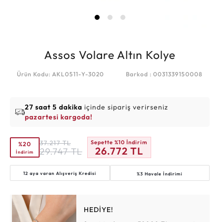
Assos Volare Altın Kolye
Ürün Kodu: AKL0511-Y-3020
Barkod : 0031339150008
27 saat 5 dakika
içinde sipariş verirseniz
pazartesi kargoda!
37.217
TL
Sepette %10 İndirim
%20
26.772
TL
29.747
TL
İndirim
12 aya varan
Alışveriş Kredisi
%3 Havale İndirimi
HEDİYE!