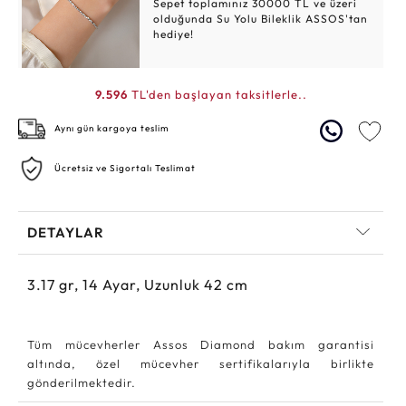
Sepet toplamınız 30000 TL ve üzeri
olduğunda Su Yolu Bileklik ASSOS'tan
hediye!
9.596
TL'den başlayan taksitlerle..
Aynı gün kargoya teslim
Ücretsiz ve Sigortalı Teslimat
DETAYLAR
3.17
gr,
14
Ayar, Uzunluk 42 cm
Tüm mücevherler Assos Diamond bakım garantisi
altında, özel mücevher sertifikalarıyla birlikte
gönderilmektedir.