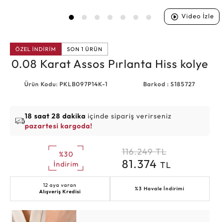
Video İzle
ÖZEL İNDİRİM
SON 1 ÜRÜN
0.08 Karat Assos Pırlanta Hiss kolye
Ürün Kodu: PKLB097P14K-1
Barkod : S185727
18 saat 28 dakika
içinde sipariş verirseniz
pazartesi kargoda!
116.249
TL
%30
81.374
TL
İndirim
12 aya varan
%3 Havale İndirimi
Alışveriş Kredisi