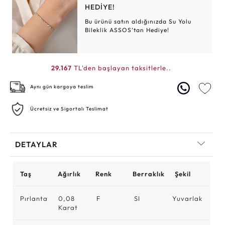
HEDİYE!
Bu ürünü satın aldığınızda Su Yolu
Bileklik ASSOS’tan Hediye!
29.167
TL'den başlayan taksitlerle..
Aynı gün kargoya teslim
Ücretsiz ve Sigortalı Teslimat
DETAYLAR
Taş
Ağırlık
Renk
Berraklık
Şekil
Pırlanta
0,08
F
SI
Yuvarlak
Karat