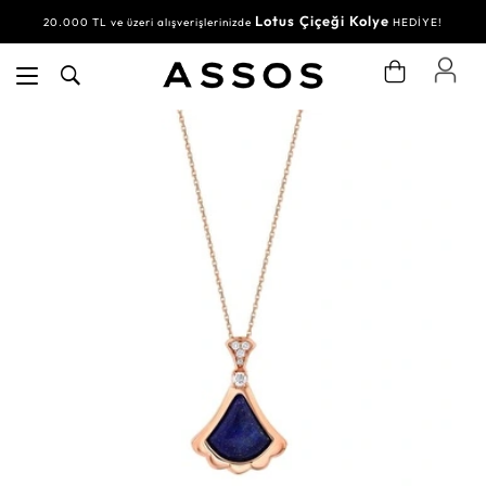
Lotus Çiçeği Kolye
20.000 TL ve üzeri alışverişlerinizde
HEDİYE!