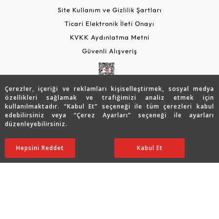
Site Kullanım ve Gizlilik Şartları
Ticari Elektronik İleti Onayı
KVKK Aydınlatma Metni
Güvenli Alışveriş
Çerezler, içeriği ve reklamları kişiselleştirmek, sosyal medya
özellikleri sağlamak ve trafiğimizi analiz etmek için
kullanılmaktadır. “Kabul Et” seçeneği ile tüm çerezleri kabul
edebilirsiniz veya “Çerez Ayarları” seçeneği ile ayarları
düzenleyebilirsiniz.
© 2026 Assos Diamond
116.249
TL
SATIN ALIN
Hepsini Reddet
Ayarları Düzenle
Kabul Et
81.374
TL
Copyright © 2026 Assos Pırlanta - Bu sitenin tüm hakları
saklıdır.