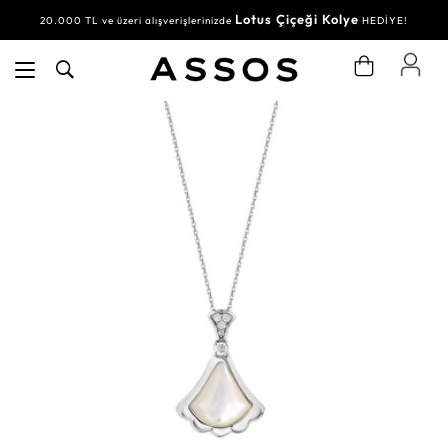
Lotus Çiçeği Kolye
20.000 TL ve üzeri alışverişlerinizde
HEDİYE!