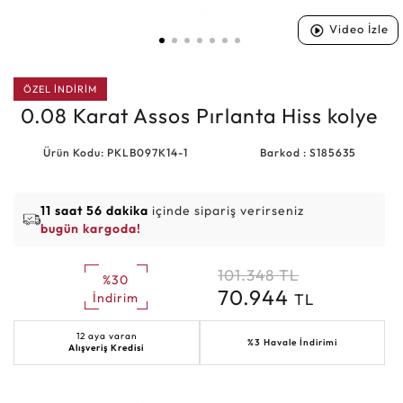
Video İzle
ÖZEL İNDİRİM
0.08 Karat Assos Pırlanta Hiss kolye
Ürün Kodu: PKLB097K14-1
Barkod : S185635
11 saat 56 dakika
içinde sipariş verirseniz
bugün kargoda!
101.348
TL
%30
70.944
TL
İndirim
12 aya varan
%3 Havale İndirimi
Alışveriş Kredisi