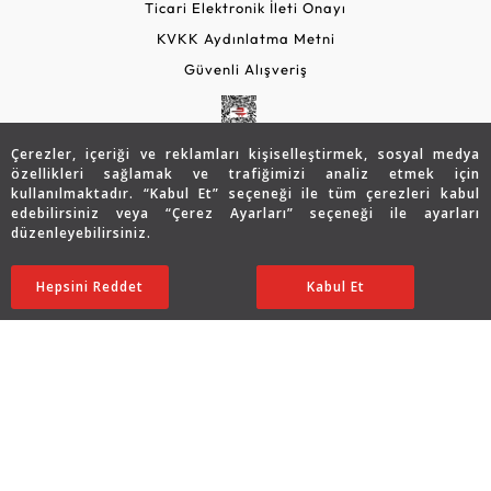
Ticari Elektronik İleti Onayı
KVKK Aydınlatma Metni
Güvenli Alışveriş
Çerezler, içeriği ve reklamları kişiselleştirmek, sosyal medya
özellikleri sağlamak ve trafiğimizi analiz etmek için
kullanılmaktadır. “Kabul Et” seçeneği ile tüm çerezleri kabul
edebilirsiniz veya “Çerez Ayarları” seçeneği ile ayarları
düzenleyebilirsiniz.
© 2026 Assos Diamond
101.348
TL
SATIN ALIN
Hepsini Reddet
Ayarları Düzenle
Kabul Et
70.944
TL
Copyright © 2026 Assos Pırlanta - Bu sitenin tüm hakları
saklıdır.