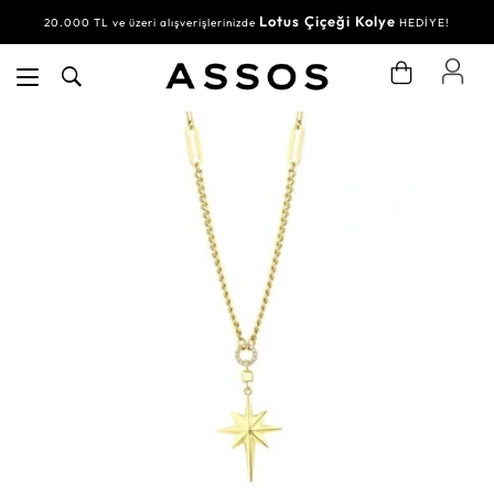
Lotus Çiçeği Kolye
20.000 TL ve üzeri alışverişlerinizde
HEDİYE!