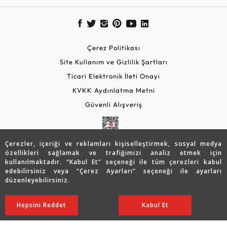
Çerez Politikası
Site Kullanım ve Gizlilik Şartları
Ticari Elektronik İleti Onayı
KVKK Aydınlatma Metni
Güvenli Alışveriş
Çerezler, içeriği ve reklamları kişiselleştirmek, sosyal medya
özellikleri sağlamak ve trafiğimizi analiz etmek için
kullanılmaktadır. “Kabul Et” seçeneği ile tüm çerezleri kabul
edebilirsiniz veya “Çerez Ayarları” seçeneği ile ayarları
düzenleyebilirsiniz.
© 2026 Assos Diamond
98.042
TL
SATIN ALIN
Hepsini Reddet
Ayarları Düzenle
Kabul Et
68.622
TL
Copyright © 2026 Assos Pırlanta - Bu sitenin tüm hakları