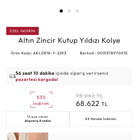
ÖZEL İNDİRİM
Altın Zincir Kutup Yıldızı Kolye
Ürün Kodu: AKL0818-Y-2293
Barkod : 0031378970015
56 saat 10 dakika
içinde sipariş verirseniz
pazartesi kargoda!
98.042
TL
%30
68.622
TL
İndirim
12 aya varan
%3 Havale İndirimi
Alışveriş Kredisi