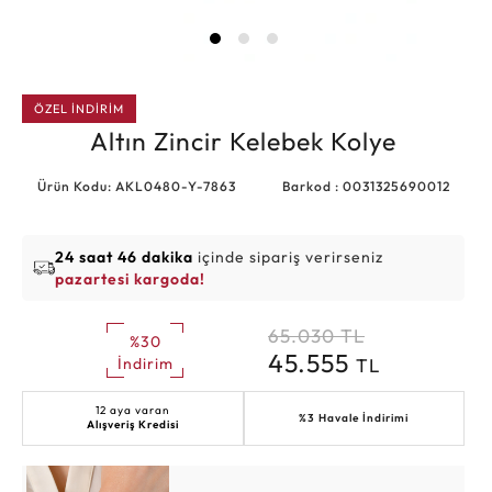
ÖZEL İNDİRİM
Altın Zincir Kelebek Kolye
Ürün Kodu: AKL0480-Y-7863
Barkod : 0031325690012
24 saat 46 dakika
içinde sipariş verirseniz
pazartesi kargoda!
65.030
TL
%30
45.555
TL
İndirim
12 aya varan
%3 Havale İndirimi
Alışveriş Kredisi