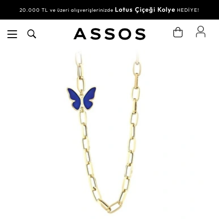
Lotus Çiçeği Kolye
20.000 TL ve üzeri alışverişlerinizde
HEDİYE!