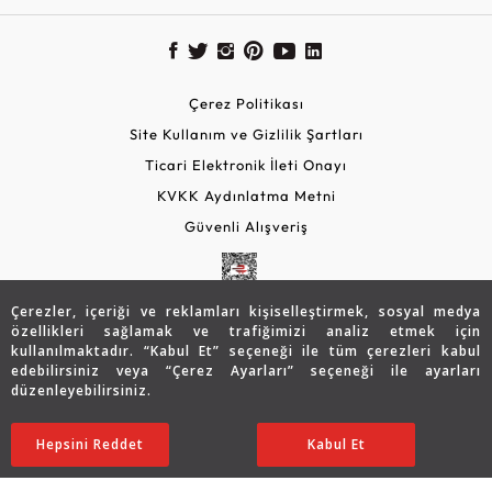
Çerez Politikası
Site Kullanım ve Gizlilik Şartları
Ticari Elektronik İleti Onayı
KVKK Aydınlatma Metni
Güvenli Alışveriş
Çerezler, içeriği ve reklamları kişiselleştirmek, sosyal medya
özellikleri sağlamak ve trafiğimizi analiz etmek için
kullanılmaktadır. “Kabul Et” seçeneği ile tüm çerezleri kabul
edebilirsiniz veya “Çerez Ayarları” seçeneği ile ayarları
düzenleyebilirsiniz.
© 2026 Assos Diamond
65.030
TL
SATIN ALIN
Hepsini Reddet
Ayarları Düzenle
Kabul Et
45.555
TL
Copyright © 2026 Assos Pırlanta - Bu sitenin tüm hakları