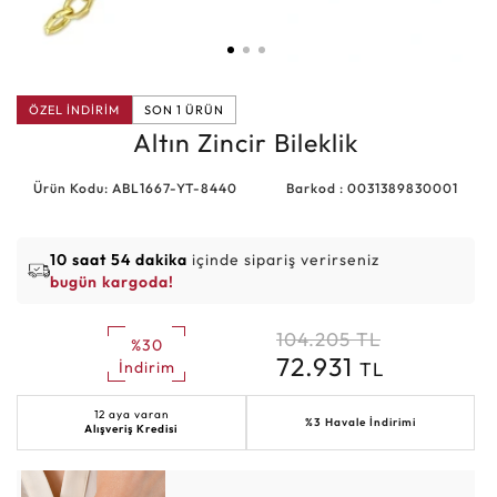
ÖZEL İNDİRİM
SON 1 ÜRÜN
Altın Zincir Bileklik
Ürün Kodu: ABL1667-YT-8440
Barkod : 0031389830001
10 saat 54 dakika
içinde sipariş verirseniz
bugün kargoda!
104.205
TL
%30
72.931
TL
İndirim
12 aya varan
%3 Havale İndirimi
Alışveriş Kredisi