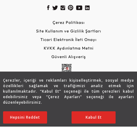
Çerez Politikası
Site Kullanım ve Gizlilik Şartları
Ticari Elektronik İleti Onayı
KVKK Aydınlatma Metni
Güvenli Alışveriş
Çerezler, içeriği ve reklamları kişiselleştirmek, sosyal medya
özellikleri sağlamak ve trafiğimizi analiz etmek için
kullanılmaktadır. “Kabul Et” seçeneği ile tüm çerezleri kabul
edebilirsiniz veya “Çerez Ayarları” seçeneği ile ayarları
düzenleyebilirsiniz.
© 2026 Assos Diamond
104.205
TL
SATIN ALIN
Hepsini Reddet
Ayarları Düzenle
Kabul Et
72.931
TL
Copyright © 2026 Assos Pırlanta - Bu sitenin tüm hakları
saklıdır.