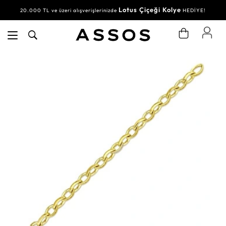
Lotus Çiçeği Kolye
20.000 TL ve üzeri alışverişlerinizde
HEDİYE!