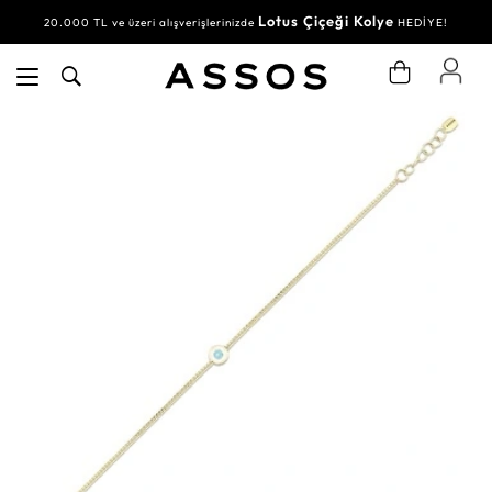
Lotus Çiçeği Kolye
20.000 TL ve üzeri alışverişlerinizde
HEDİYE!