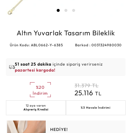
Altın Yuvarlak Tasarım Bileklik
Ürün Kodu: ABL0662-Y-6385
Barkod : 0031324980030
51 saat 25 dakika
içinde sipariş verirseniz
pazartesi kargoda!
31.379
TL
%20
25.116
TL
İndirim
12 aya varan
%3 Havale İndirimi
Alışveriş Kredisi
HEDİYE!