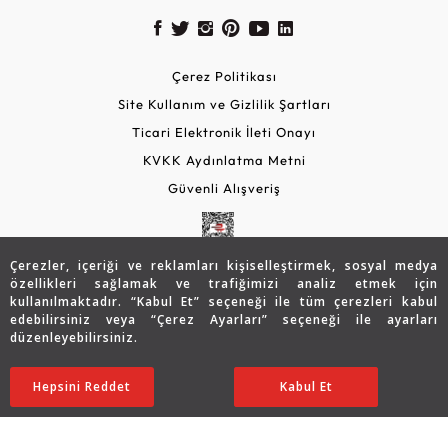
Çerez Politikası
Site Kullanım ve Gizlilik Şartları
Ticari Elektronik İleti Onayı
KVKK Aydınlatma Metni
Güvenli Alışveriş
Çerezler, içeriği ve reklamları kişiselleştirmek, sosyal medya
özellikleri sağlamak ve trafiğimizi analiz etmek için
kullanılmaktadır. “Kabul Et” seçeneği ile tüm çerezleri kabul
edebilirsiniz veya “Çerez Ayarları” seçeneği ile ayarları
düzenleyebilirsiniz.
© 2026 Assos Diamond
31.379
TL
SATIN ALIN
Hepsini Reddet
Ayarları Düzenle
Kabul Et
25.116
TL
Copyright © 2026 Assos Pırlanta - Bu sitenin tüm hakları
saklıdır.