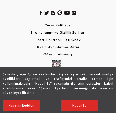
Çerez Politikası
Site Kullanım ve Gizlilik Şartları
Ticari Elektronik İleti Onayı
KVKK Aydınlatma Metni
Güvenli Alışveriş
Çerezler, içeriği ve reklamları kişiselleştirmek, sosyal medya
özellikleri sağlamak ve trafiğimizi analiz etmek için
kullanılmaktadır. “Kabul Et” seçeneği ile tüm çerezleri kabul
edebilirsiniz veya “Çerez Ayarları” seçeneği ile ayarları
düzenleyebilirsiniz.
© 2026 Assos Diamond
73.340
TL
SATIN ALIN
Hepsini Reddet
Ayarları Düzenle
Kabul Et
58.659
TL
Copyright © 2026 Assos Pırlanta - Bu sitenin tüm hakları