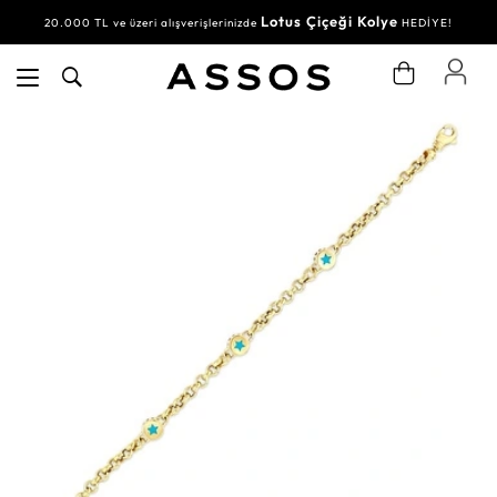
Lotus Çiçeği Kolye
20.000 TL ve üzeri alışverişlerinizde
HEDİYE!