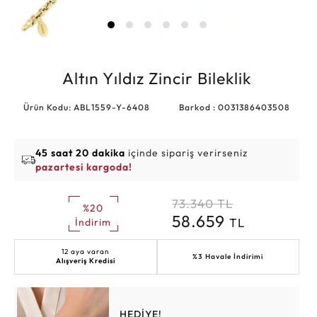
Altın Yıldız Zincir Bileklik
Ürün Kodu: ABL1559-Y-6408
Barkod : 0031386403508
45 saat 20 dakika
içinde sipariş verirseniz
pazartesi kargoda!
73.340
TL
%20
58.659
TL
İndirim
12 aya varan
%3 Havale İndirimi
Alışveriş Kredisi
HEDİYE!