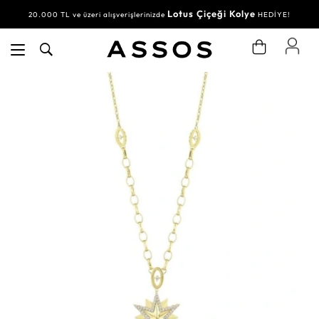
Lotus Çiçeği Kolye
20.000 TL ve üzeri alışverişlerinizde
HEDİYE!