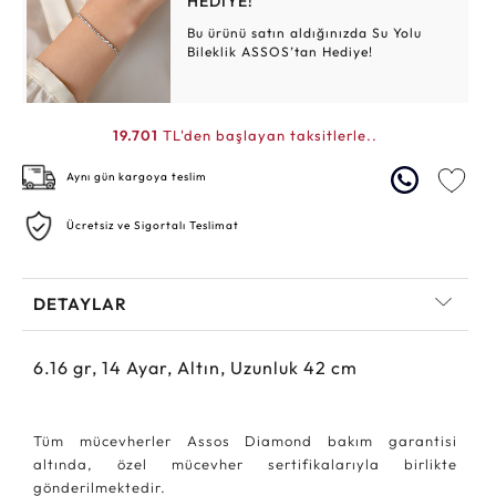
HEDİYE!
Bu ürünü satın aldığınızda Su Yolu
Bileklik ASSOS’tan Hediye!
19.701
TL'den başlayan taksitlerle..
Aynı gün kargoya teslim
Ücretsiz ve Sigortalı Teslimat
DETAYLAR
6.16
gr,
14
Ayar, Altın, Uzunluk 42 cm
Tüm mücevherler Assos Diamond bakım garantisi
altında, özel mücevher sertifikalarıyla birlikte
gönderilmektedir.