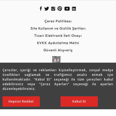
Çerez Politikası
Site Kullanım ve Gizlilik Şartları
Ticari Elektronik İleti Onayı
KVKK Aydınlatma Metni
Güvenli Alışveriş
Çerezler, içeriği ve reklamları kişiselleştirmek, sosyal medya
özellikleri sağlamak ve trafiğimizi analiz etmek için
kullanılmaktadır. “Kabul Et” seçeneği ile tüm çerezleri kabul
edebilirsiniz veya “Çerez Ayarları” seçeneği ile ayarları
düzenleyebilirsiniz.
© 2026 Assos Diamond
Sepette %15 İndirim
64.665
TL
SATIN ALIN
Hepsini Reddet
Ayarları Düzenle
Kabul Et
54.965 TL
Copyright © 2026 Assos Pırlanta - Bu sitenin tüm hakları
saklıdır.