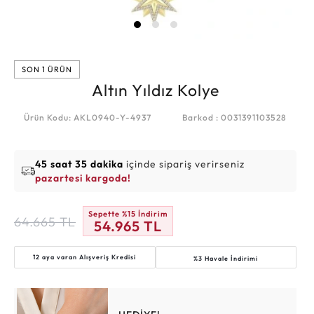
SON 1 ÜRÜN
Altın Yıldız Kolye
Ürün Kodu: AKL0940-Y-4937
Barkod : 0031391103528
45 saat 35 dakika
içinde sipariş verirseniz
pazartesi kargoda!
Sepette %15 İndirim
64.665
TL
54.965
TL
12 aya varan
Alışveriş Kredisi
%3 Havale İndirimi