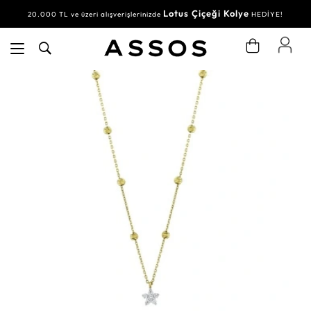
Lotus Çiçeği Kolye
20.000 TL ve üzeri alışverişlerinizde
HEDİYE!