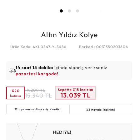
Altın Yıldız Kolye
Ürün Kodu: AKL0547-Y-5486
Barkod : 0031350203604
14 saat 15 dakika
içinde sipariş verirseniz
pazartesi kargoda!
19.209
TL
Sepette %15 İndirim
%20
13.039
TL
15.340
TL
İndirim
12 aya varan
Alışveriş Kredisi
%3 Havale İndirimi
HEDİYE!