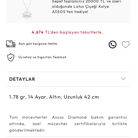
Sepet toplamınız 20000 TL ve üzeri
olduğunda Lotus Çiçeği Kolye
ASSOS'tan hediye!
4.674
TL'den başlayan taksitlerle..
Aynı gün kargoya teslim
Ücretsiz ve Sigortalı Teslimat
DETAYLAR
1.78
gr,
14
Ayar, Altın, Uzunluk 42 cm
Tüm mücevherler Assos Diamond bakım garantisi
altında, özel mücevher sertifikalarıyla birlikte
gönderilmektedir.