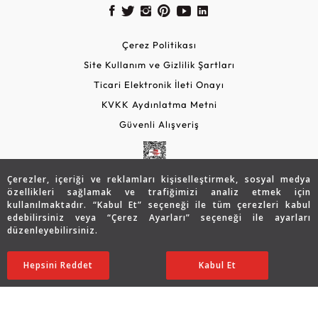
Çerez Politikası
Site Kullanım ve Gizlilik Şartları
Ticari Elektronik İleti Onayı
KVKK Aydınlatma Metni
Güvenli Alışveriş
Çerezler, içeriği ve reklamları kişiselleştirmek, sosyal medya
özellikleri sağlamak ve trafiğimizi analiz etmek için
kullanılmaktadır. “Kabul Et” seçeneği ile tüm çerezleri kabul
edebilirsiniz veya “Çerez Ayarları” seçeneği ile ayarları
düzenleyebilirsiniz.
© 2026 Assos Diamond
19.209
TL
Sepette %15 İndirim
SATIN ALIN
Hepsini Reddet
Ayarları Düzenle
Kabul Et
15.340
TL
13.039 TL
Copyright © 2026 Assos Pırlanta - Bu sitenin tüm hakları
saklıdır.