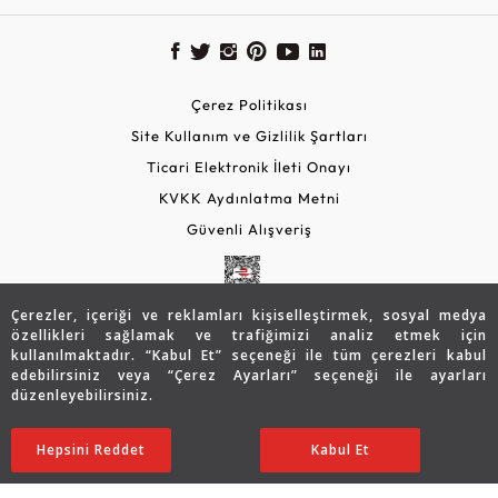
Çerez Politikası
Site Kullanım ve Gizlilik Şartları
Ticari Elektronik İleti Onayı
KVKK Aydınlatma Metni
Güvenli Alışveriş
Çerezler, içeriği ve reklamları kişiselleştirmek, sosyal medya
özellikleri sağlamak ve trafiğimizi analiz etmek için
kullanılmaktadır. “Kabul Et” seçeneği ile tüm çerezleri kabul
edebilirsiniz veya “Çerez Ayarları” seçeneği ile ayarları
düzenleyebilirsiniz.
© 2026 Assos Diamond
28.362
TL
SATIN ALIN
Hepsini Reddet
Ayarları Düzenle
Kabul Et
19.887
TL
Copyright © 2026 Assos Pırlanta - Bu sitenin tüm hakları