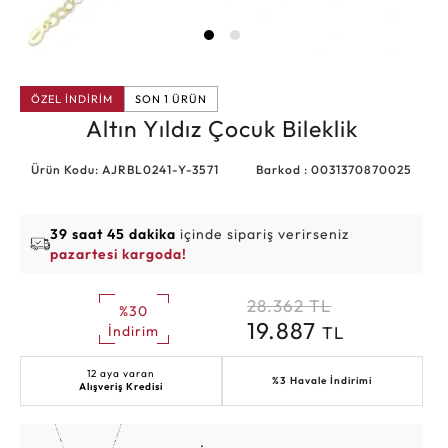
ÖZEL İNDİRİM
SON 1 ÜRÜN
Altın Yıldız Çocuk Bileklik
Ürün Kodu: AJRBL0241-Y-3571
Barkod : 0031370870025
39 saat 45 dakika
içinde sipariş verirseniz
pazartesi kargoda!
28.362
TL
%30
19.887
TL
İndirim
12 aya varan
%3 Havale İndirimi
Alışveriş Kredisi