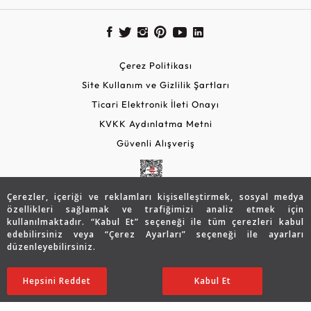
Çerez Politikası
Site Kullanım ve Gizlilik Şartları
Ticari Elektronik İleti Onayı
KVKK Aydınlatma Metni
Güvenli Alışveriş
Çerezler, içeriği ve reklamları kişiselleştirmek, sosyal medya
özellikleri sağlamak ve trafiğimizi analiz etmek için
kullanılmaktadır. “Kabul Et” seçeneği ile tüm çerezleri kabul
edebilirsiniz veya “Çerez Ayarları” seçeneği ile ayarları
düzenleyebilirsiniz.
© 2026 Assos Diamond
12.814
TL
SATIN ALIN
Hepsini Reddet
Ayarları Düzenle
Kabul Et
8.943
TL
Copyright © 2026 Assos Pırlanta - Bu sitenin tüm hakları