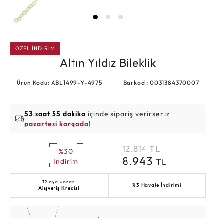
ÖZEL İNDİRİM
Altın Yıldız Bileklik
Ürün Kodu: ABL1499-Y-4975
Barkod : 0031384370007
53 saat 55 dakika
içinde sipariş verirseniz
pazartesi kargoda!
12.814
TL
%30
8.943
TL
İndirim
12 aya varan
%3 Havale İndirimi
Alışveriş Kredisi