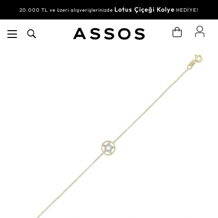
Lotus Çiçeği Kolye
20.000 TL ve üzeri alışverişlerinizde
HEDİYE!