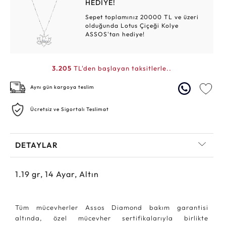
HEDİYE!
Sepet toplamınız 20000 TL ve üzeri
olduğunda Lotus Çiçeği Kolye
ASSOS'tan hediye!
3.205
TL'den başlayan taksitlerle..
Aynı gün kargoya teslim
Ücretsiz ve Sigortalı Teslimat
DETAYLAR
1.19
gr,
14
Ayar, Altın
Tüm mücevherler Assos Diamond bakım garantisi
altında, özel mücevher sertifikalarıyla birlikte