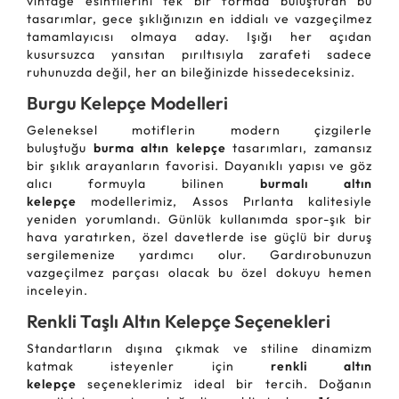
vintage esintilerini tek bir formda buluşturan bu
tasarımlar, gece şıklığınızın en iddialı ve vazgeçilmez
tamamlayıcısı olmaya aday. Işığı her açıdan
kusursuzca yansıtan pırıltısıyla zarafeti sadece
ruhunuzda değil, her an bileğinizde hissedeceksiniz.
Burgu Kelepçe Modelleri
Geleneksel motiflerin modern çizgilerle
buluştuğu
burma altın kelepçe
tasarımları, zamansız
bir şıklık arayanların favorisi. Dayanıklı yapısı ve göz
alıcı formuyla bilinen
burmalı altın
kelepçe
modellerimiz, Assos Pırlanta kalitesiyle
yeniden yorumlandı. Günlük kullanımda spor-şık bir
hava yaratırken, özel davetlerde ise güçlü bir duruş
sergilemenize yardımcı olur. Gardırobunuzun
vazgeçilmez parçası olacak bu özel dokuyu hemen
inceleyin.
Renkli Taşlı Altın Kelepçe Seçenekleri
Standartların dışına çıkmak ve stiline dinamizm
katmak isteyenler için
renkli altın
kelepçe
seçeneklerimiz ideal bir tercih. Doğanın