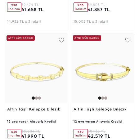
59.474 TL
59.805 TL
%30
%30
41.658 TL
41.857 TL
İndirim
İndirim
14.932 TL x 3 taksit
15.003 TL x 3 taksit
AYNI GÜN KARGO
AYNI GÜN KARGO
Altın Taşlı Kelepçe Bilezik
Altın Taşlı Kelepçe Bilezik
12 aya varan Alışveriş Kredisi
12 aya varan Alışveriş Kredisi
60.004 TL
60.733 TL
%30
%30
41.990 TL
42.519 TL
İndirim
İndirim