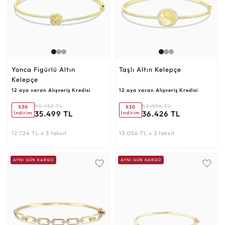
Yonca Figürlü Altın
Taşlı Altın Kelepçe
Kelepçe
12 aya varan Alışveriş Kredisi
12 aya varan Alışveriş Kredisi
50.732 TL
52.056 TL
%30
%30
35.499 TL
36.426 TL
İndirim
İndirim
12.724 TL x 3 taksit
13.056 TL x 3 taksit
AYNI GÜN KARGO
AYNI GÜN KARGO