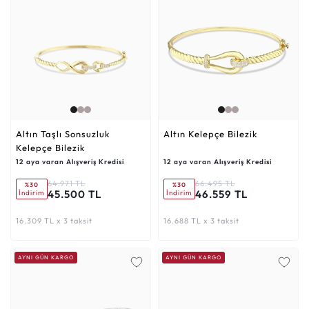
Altın Taşlı Sonsuzluk
Altın Kelepçe Bilezik
Kelepçe Bilezik
12 aya varan Alışveriş Kredisi
12 aya varan Alışveriş Kredisi
64.971 TL
66.495 TL
%30
%30
45.500 TL
46.559 TL
İndirim
İndirim
16.309 TL x 3 taksit
16.688 TL x 3 taksit
AYNI GÜN KARGO
AYNI GÜN KARGO