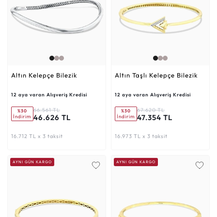
Altın Kelepçe Bilezik
Altın Taşlı Kelepçe Bilezik
12 aya varan Alışveriş Kredisi
12 aya varan Alışveriş Kredisi
66.561 TL
67.620 TL
%30
%30
46.626 TL
47.354 TL
İndirim
İndirim
16.712 TL x 3 taksit
16.973 TL x 3 taksit
AYNI GÜN KARGO
AYNI GÜN KARGO