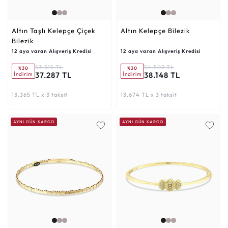
Altın Taşlı Kelepçe Çiçek
Altın Kelepçe Bilezik
Bilezik
12 aya varan Alışveriş Kredisi
12 aya varan Alışveriş Kredisi
53.315 TL
54.507 TL
%30
%30
37.287 TL
38.148 TL
İndirim
İndirim
13.365 TL x 3 taksit
13.674 TL x 3 taksit
AYNI GÜN KARGO
AYNI GÜN KARGO