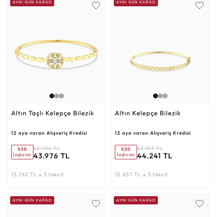
AYNI GÜN KARGO
AYNI GÜN KARGO
Altın Taşlı Kelepçe Bilezik
Altın Kelepçe Bilezik
12 aya varan Alışveriş Kredisi
12 aya varan Alışveriş Kredisi
62.786 TL
63.183 TL
%30
%30
43.976 TL
44.241 TL
İndirim
İndirim
15.762 TL x 3 taksit
15.857 TL x 3 taksit
AYNI GÜN KARGO
AYNI GÜN KARGO