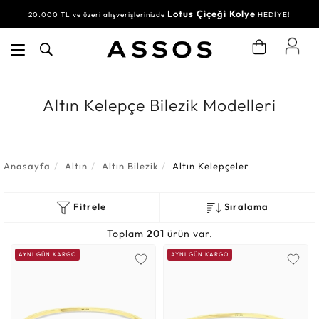
Lotus Çiçeği Kolye
20.000 TL ve üzeri alışverişlerinizde
HEDİYE!
Altın Kelepçe Bilezik Modelleri
Anasayfa
Altın
Altın Bilezik
Altın Kelepçeler
Fitrele
Sıralama
Toplam
201
ürün var.
AYNI GÜN KARGO
AYNI GÜN KARGO