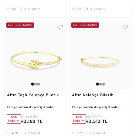
15.051 TL x 3 taksit
15.240 TL x 3 taksit
AYNI GÜN KARGO
AYNI GÜN KARGO
Altın Taşlı Kelepçe Bilezik
Altın Kelepçe Bilezik
12 aya varan Alışveriş Kredisi
12 aya varan Alışveriş Kredisi
61.660 TL
62.190 TL
%30
%30
43.182 TL
43.513 TL
İndirim
İndirim
15.478 TL x 3 taksit
15.597 TL x 3 taksit