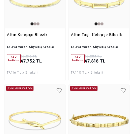
Altın Kelepçe Bilezik
Altın Taşlı Kelepçe Bilezik
12 aya varan Alışveriş Kredisi
12 aya varan Alışveriş Kredisi
68.216 TL
68.283 TL
%30
%30
47.752 TL
47.818 TL
İndirim
İndirim
17.116 TL x 3 taksit
17.140 TL x 3 taksit
AYNI GÜN KARGO
AYNI GÜN KARGO