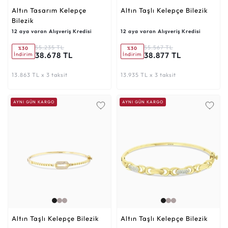
Altın Tasarım Kelepçe
Altın Taşlı Kelepçe Bilezik
Bilezik
12 aya varan Alışveriş Kredisi
12 aya varan Alışveriş Kredisi
55.235 TL
55.567 TL
%30
%30
38.678 TL
38.877 TL
İndirim
İndirim
13.863 TL x 3 taksit
13.935 TL x 3 taksit
AYNI GÜN KARGO
AYNI GÜN KARGO
Altın Taşlı Kelepçe Bilezik
Altın Taşlı Kelepçe Bilezik