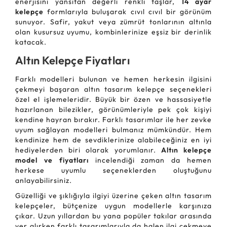
enerjisini yansıtan değerli renkli taşlar,
14 ayar
kelepçe
formlarıyla buluşarak cıvıl cıvıl bir görünüm
sunuyor. Safir, yakut veya zümrüt tonlarının altınla
olan kusursuz uyumu, kombinlerinize eşsiz bir derinlik
katacak.
Altın Kelepçe Fiyatları
Farklı modelleri bulunan ve hemen herkesin ilgisini
çekmeyi başaran altın tasarım kelepçe seçenekleri
özel el işlemeleridir. Büyük bir özen ve hassasiyetle
hazırlanan bilezikler, görünümleriyle pek çok kişiyi
kendine hayran bırakır. Farklı tasarımlar ile her zevke
uyum sağlayan modelleri bulmanız mümkündür. Hem
kendinize hem de sevdiklerinize alabileceğiniz en iyi
hediyelerden biri olarak yorumlanır.
Altın kelepçe
model ve fiyatları
incelendiği zaman da hemen
herkese uyumlu seçeneklerden oluştuğunu
anlayabilirsiniz.
Güzelliği ve şıklığıyla ilgiyi üzerine çeken altın tasarım
kelepçeler, bütçenize uygun modellerle karşınıza
çıkar. Uzun yıllardan bu yana popüler takılar arasında
yer alırken farklı tasarımlarıyla da halen ilgi çekmeye