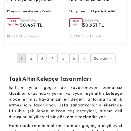
12 aya varan Alışveriş Kredisi
12 aya varan Alışveriş Kredisi
72.124 TL
72.786 TL
%30
%30
50.467 TL
50.931 TL
İndirim
İndirim
18.089 TL x 3 taksit
18.255 TL x 3 taksit
1
2
3
4
5
6
7
Sonraki >
Taşlı Altın Kelepçe Tasarımları
Işıltısını yıllar geçse de kaybetmeyen zamansız
klasikler arasındaki yerini koruyan
taşlı altın kelepçe
modellerimiz, hayatınızın en değerli anlarına tanıklık
etmek için tasarlandı. Usta zanaatkarların ellerinde
titizlikle şekillenen mikron taş detayları, altının asil
duruşunu büyüleyici bir görkemle taçlandırıyor.
Hem modern minimalizmi hem de geçmişin büyüleyici