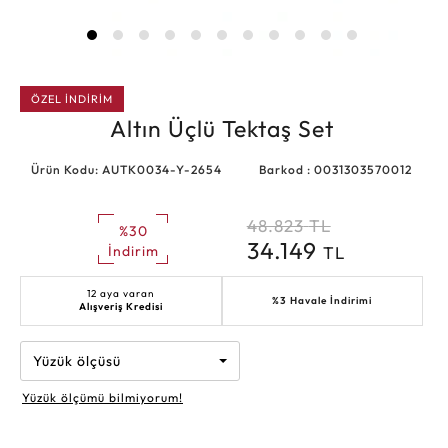
ÖZEL İNDİRİM
Altın Üçlü Tektaş Set
Ürün Kodu: AUTK0034-Y-2654
Barkod : 0031303570012
48.823
TL
%30
34.149
TL
İndirim
12 aya varan
%3 Havale İndirimi
Alışveriş Kredisi
Yüzük ölçüsü
Yüzük ölçümü bilmiyorum!