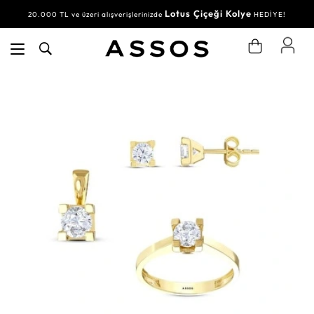
Lotus Çiçeği Kolye
20.000 TL ve üzeri alışverişlerinizde
HEDİYE!