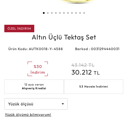
ÖZEL İNDİRİM
Altın Üçlü Tektaş Set
Ürün Kodu: AUTK0018-Y-4588
Barkod : 0031294440031
43.142
TL
%30
30.212
TL
İndirim
12 aya varan
%3 Havale İndirimi
Alışveriş Kredisi
Yüzük ölçüsü
Yüzük ölçümü bilmiyorum!