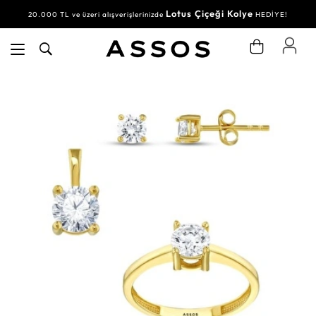
Lotus Çiçeği Kolye
20.000 TL ve üzeri alışverişlerinizde
HEDİYE!