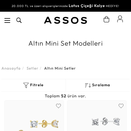
Lotus Çiçeği Kolye
Su Yolu Bileklik
20.000 TL ve üzeri alışverişlerinizde
30.000 TL ve üzeri alışverişlerinizde
HEDİYE!
HEDİYE!
Altın Mini Set Modelleri
Anasayfa
Setler
Altın Mini Setler
Fitrele
Sıralama
Toplam
52
ürün var.