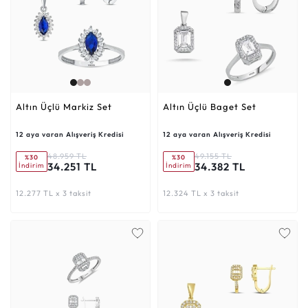
Altın Üçlü Markiz Set
Altın Üçlü Baget Set
12 aya varan Alışveriş Kredisi
12 aya varan Alışveriş Kredisi
48.959 TL
49.155 TL
%30
%30
34.251 TL
34.382 TL
İndirim
İndirim
12.277 TL x 3 taksit
12.324 TL x 3 taksit