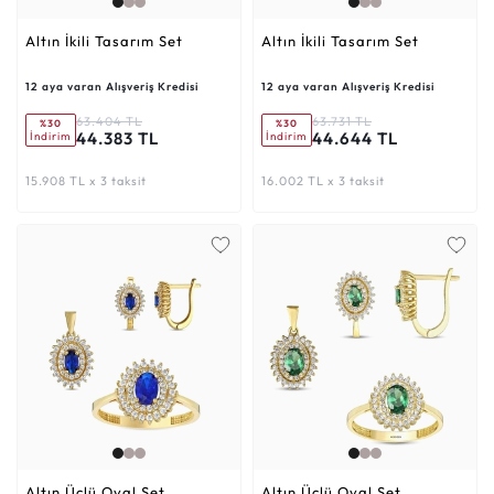
Altın İkili Tasarım Set
Altın İkili Tasarım Set
12 aya varan Alışveriş Kredisi
12 aya varan Alışveriş Kredisi
63.404 TL
63.731 TL
%30
%30
44.383 TL
44.644 TL
İndirim
İndirim
15.908 TL x 3 taksit
16.002 TL x 3 taksit
Altın Üçlü Oval Set
Altın Üçlü Oval Set