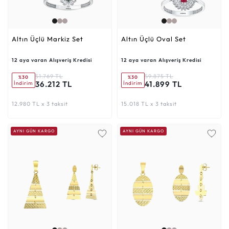
Altın Üçlü Markiz Set
Altın Üçlü Oval Set
12 aya varan Alışveriş Kredisi
12 aya varan Alışveriş Kredisi
51.769 TL
59.875 TL
%30
%30
36.212 TL
41.899 TL
İndirim
İndirim
12.980 TL x 3 taksit
15.018 TL x 3 taksit
AYNI GÜN KARGO
AYNI GÜN KARGO