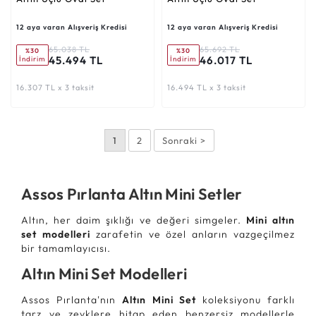
12 aya varan Alışveriş Kredisi
12 aya varan Alışveriş Kredisi
65.038 TL
65.692 TL
%30
%30
45.494 TL
46.017 TL
İndirim
İndirim
16.307 TL x 3 taksit
16.494 TL x 3 taksit
1
2
Sonraki >
Assos Pırlanta Altın Mini Setler
Altın, her daim şıklığı ve değeri simgeler.
Mini altın
set modelleri
zarafetin ve özel anların vazgeçilmez
bir tamamlayıcısı.
Altın Mini Set Modelleri
Assos Pırlanta'nın
Altın Mini Set
koleksiyonu farklı
tarz ve zevklere hitap eden benzersiz modellerle