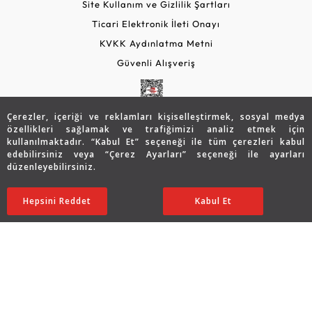
Site Kullanım ve Gizlilik Şartları
Ticari Elektronik İleti Onayı
KVKK Aydınlatma Metni
Güvenli Alışveriş
Çerezler, içeriği ve reklamları kişiselleştirmek, sosyal medya
özellikleri sağlamak ve trafiğimizi analiz etmek için
kullanılmaktadır. “Kabul Et” seçeneği ile tüm çerezleri kabul
edebilirsiniz veya “Çerez Ayarları” seçeneği ile ayarları
düzenleyebilirsiniz.
© 2026 Assos Diamond
Hepsini Reddet
Ayarları Düzenle
Kabul Et
Copyright © 2026 Assos Pırlanta - Bu sitenin tüm hakları
saklıdır.