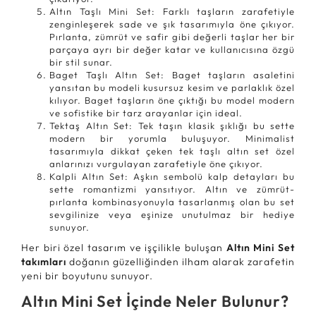
Altın Taşlı Mini Set: Farklı taşların zarafetiyle
zenginleşerek sade ve şık tasarımıyla öne çıkıyor.
Pırlanta, zümrüt ve safir gibi değerli taşlar her bir
parçaya ayrı bir değer katar ve kullanıcısına özgü
bir stil sunar.
Baget Taşlı Altın Set: Baget taşların asaletini
yansıtan bu modeli kusursuz kesim ve parlaklık özel
kılıyor. Baget taşların öne çıktığı bu model modern
ve sofistike bir tarz arayanlar için ideal.
Tektaş Altın Set: Tek taşın klasik şıklığı bu sette
modern bir yorumla buluşuyor. Minimalist
tasarımıyla dikkat çeken tek taşlı altın set özel
anlarınızı vurgulayan zarafetiyle öne çıkıyor.
Kalpli Altın Set: Aşkın sembolü kalp detayları bu
sette romantizmi yansıtıyor. Altın ve zümrüt-
pırlanta kombinasyonuyla tasarlanmış olan bu set
sevgilinize veya eşinize unutulmaz bir hediye
sunuyor.
Her biri özel tasarım ve işçilikle buluşan
Altın Mini Set
takımları
doğanın güzelliğinden ilham alarak zarafetin
yeni bir boyutunu sunuyor.
Altın Mini Set İçinde Neler Bulunur?