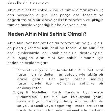
da setle birlikte sunulur.
Altın mini setler kolye, küpe ve yüzük olmak üzere üç
ana parçadan oluşur. Her parça özel tasarım ve
değerli taşlarla bir araya gelerek zarafetin ve şıklığın
tam anlamıyla yaşandığı bir koleksiyon sunar.
Neden Altın Mini Setiniz Olmalı?
Altın Mini Set her özel anıda zarafetinizi ve şıklığınızı
ön plana çıkarmak için ideal bir tercih. Altın Mini Set
özel günlerinizde de kombinlerinizin destekleyicisi
olur. Aşağıda Altın Mini Set sahibi olmanız için
nedenler sıralanmıştır:
Zarafet ve Şıklık Bir Arada:Altın Mini Set zarif
tasarımları ve değerli taş detaylarıyla şıklığı bir
araya getirir. Her parça özenle seçilmiş
tasarımlarıyla özel günlerinize sofistike bir
dokunuş katar.
Çeşitli Modeller, Farklı Tarzlara Uyum:Assos
Pırlanta'nın Altın Mini Set koleksiyonu çeşitli
modelleri içerir. Sarmaşık detaylarından tutun da
su yolu desenli veya baget taşlı modellere kadar
farklı tarzlara hitap eden seçeneklerle herkesin