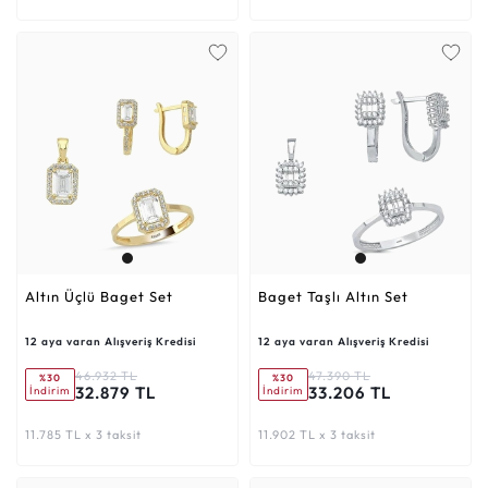
Altın Üçlü Baget Set
Baget Taşlı Altın Set
12 aya varan Alışveriş Kredisi
12 aya varan Alışveriş Kredisi
46.932 TL
47.390 TL
%30
%30
32.879 TL
33.206 TL
İndirim
İndirim
11.785 TL x 3 taksit
11.902 TL x 3 taksit