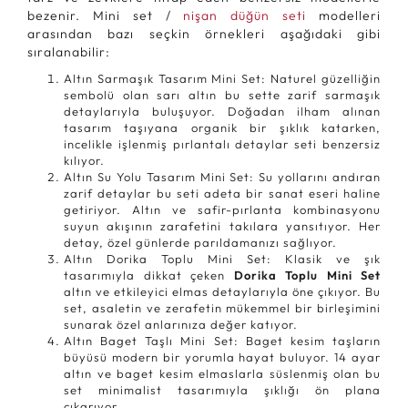
bezenir. Mini set /
nişan düğün seti
modelleri
arasından bazı seçkin örnekleri aşağıdaki gibi
sıralanabilir:
Altın Sarmaşık Tasarım Mini Set: Naturel güzelliğin
sembolü olan sarı altın bu sette zarif sarmaşık
detaylarıyla buluşuyor. Doğadan ilham alınan
tasarım taşıyana organik bir şıklık katarken,
incelikle işlenmiş pırlantalı detaylar seti benzersiz
kılıyor.
Altın Su Yolu Tasarım Mini Set: Su yollarını andıran
zarif detaylar bu seti adeta bir sanat eseri haline
getiriyor. Altın ve safir-pırlanta kombinasyonu
suyun akışının zarafetini takılara yansıtıyor. Her
detay, özel günlerde parıldamanızı sağlıyor.
Altın Dorika Toplu Mini Set: Klasik ve şık
tasarımıyla dikkat çeken
Dorika Toplu Mini Set
altın ve etkileyici elmas detaylarıyla öne çıkıyor. Bu
set, asaletin ve zerafetin mükemmel bir birleşimini
sunarak özel anlarınıza değer katıyor.
Altın Baget Taşlı Mini Set: Baget kesim taşların
büyüsü modern bir yorumla hayat buluyor. 14 ayar
altın ve baget kesim elmaslarla süslenmiş olan bu
set minimalist tasarımıyla şıklığı ön plana
çıkarıyor.