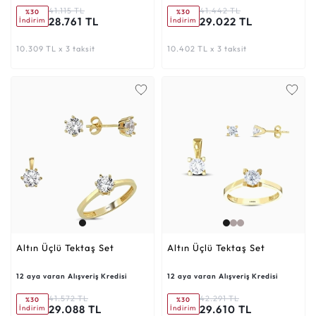
41.115 TL
41.442 TL
%30
%30
28.761 TL
29.022 TL
İndirim
İndirim
10.309 TL x 3 taksit
10.402 TL x 3 taksit
Altın Üçlü Tektaş Set
Altın Üçlü Tektaş Set
12 aya varan Alışveriş Kredisi
12 aya varan Alışveriş Kredisi
41.572 TL
42.291 TL
%30
%30
29.088 TL
29.610 TL
İndirim
İndirim