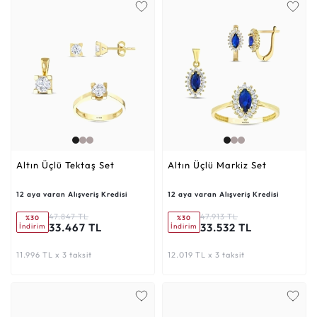
Altın Üçlü Tektaş Set
Altın Üçlü Markiz Set
12 aya varan Alışveriş Kredisi
12 aya varan Alışveriş Kredisi
47.847 TL
47.913 TL
%30
%30
33.467 TL
33.532 TL
İndirim
İndirim
11.996 TL x 3 taksit
12.019 TL x 3 taksit