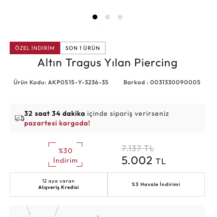
ÖZEL İNDİRİM
SON 1 ÜRÜN
Altın Tragus Yılan Piercing
Ürün Kodu: AKP0515-Y-3236-35
Barkod : 0031330090005
32 saat 34 dakika
içinde sipariş verirseniz
pazartesi kargoda!
7.137
TL
%30
5.002
TL
İndirim
12 aya varan
%3 Havale İndirimi
Alışveriş Kredisi