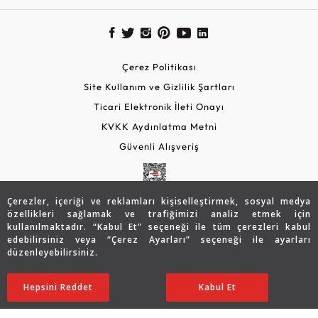
Çerez Politikası
Site Kullanım ve Gizlilik Şartları
Ticari Elektronik İleti Onayı
KVKK Aydınlatma Metni
Güvenli Alışveriş
Çerezler, içeriği ve reklamları kişiselleştirmek, sosyal medya
özellikleri sağlamak ve trafiğimizi analiz etmek için
kullanılmaktadır. “Kabul Et” seçeneği ile tüm çerezleri kabul
edebilirsiniz veya “Çerez Ayarları” seçeneği ile ayarları
düzenleyebilirsiniz.
© 2026 Assos Diamond
7.137
TL
SATIN ALIN
Hepsini Reddet
Ayarları Düzenle
Kabul Et
5.002
TL
Copyright © 2026 Assos Pırlanta - Bu sitenin tüm hakları