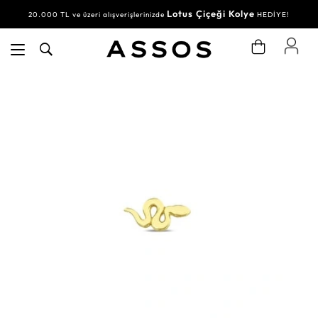
Lotus Çiçeği Kolye
20.000 TL ve üzeri alışverişlerinizde
HEDİYE!