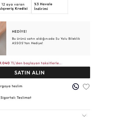
%3 Havale
12 aya varan
Altın Hasır Setler
Elmas Bilezikler
Altın Tesbihler
Violet
Burç
Alışveriş Kredisi
İndirimi
HEDİYE!
Bu ürünü satın aldığınızda Su Yolu Bileklik
ASSOS’tan Hediye!
9.040
TL'den başlayan taksitlerle..
SATIN ALIN
argoya teslim
 Sigortalı Teslimat