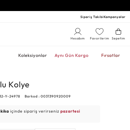
Sipariş Takibi
Kampanyalar
Hesabım
Favorilerim
Sepetim
r
Koleksiyonlar
Aynı Gün Kargo
Fırsatlar
lu Kolye
32-Y-24978
Barkod : 0031390920009
akika
içinde sipariş verirseniz
pazartesi