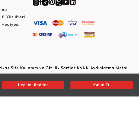
Cuma
lifi Yüzükleri
 Hediyesi
tikası
Site Kullanım ve Gizlilik Şartları
KVKK Aydınlatma Metni
Ticari Elektronik İleti Onayı
Güvenli Alışveriş
Hepsini Reddet
Kabul Et