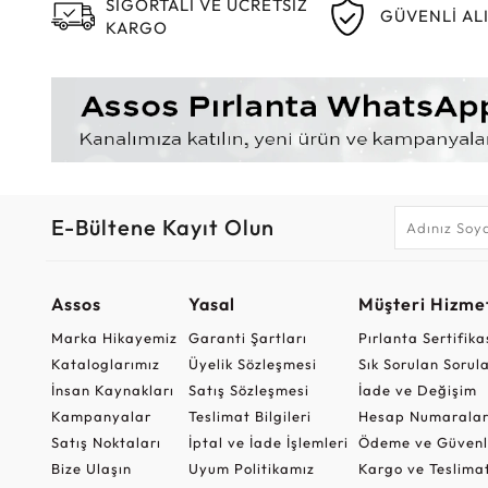
SİGORTALI VE ÜCRETSİZ
GÜVENLİ AL
KARGO
E-Bültene Kayıt Olun
Assos
Yasal
Müşteri Hizmet
Marka Hikayemiz
Garanti Şartları
Pırlanta Sertifika
Kataloglarımız
Üyelik Sözleşmesi
Sık Sorulan Sorul
İnsan Kaynakları
Satış Sözleşmesi
İade ve Değişim
Kampanyalar
Teslimat Bilgileri
Hesap Numaralar
Satış Noktaları
İptal ve İade İşlemleri
Ödeme ve Güvenl
Bize Ulaşın
Uyum Politikamız
Kargo ve Teslima