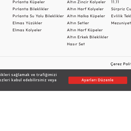
Pırlanta Küpeler
Altın Zincir Kolyeler
11.11
Pırlanta Bileklikler
Altın Harf Kolyeler
Sürpriz 
Pırlanta Su Yolu Bileklikler
Altın Halka Küpeler
Evlilik Tek
Elmas Yüzükler
Altın Setler
Mezuniyet
Elmas Kolyeler
Altın Harf Küpeler
Altın Erkek Bileklikler
Hasır Set
Çerez Poli
likleri sağlamak ve trafiğimizi
ezleri kabul edebilirsiniz veya
Ayarları Düzenle
Copyright © 2026 Assos Pırlanta - Bu sitenin tüm hakları saklıdır.