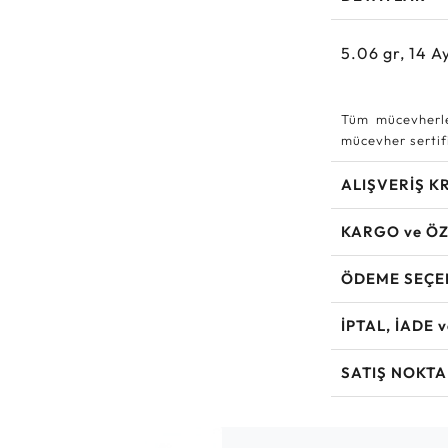
5.06
gr,
14
Ay
Tüm mücevherle
mücevher sertifi
ALIŞVERİŞ K
KARGO ve ÖZ
ÖDEME SEÇE
İPTAL, İADE 
SATIŞ NOKTA