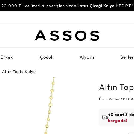
20.000 TL ve üzeri alışverişlerinizde
Lotus Çiçeği Kolye
HEDİYE!
Erkek
Çocuk
Alyans
Setle
Altın Toplu Kolye
Altın Top
Ürün Kodu: AKL09
40 saat 3 d
kargoda!