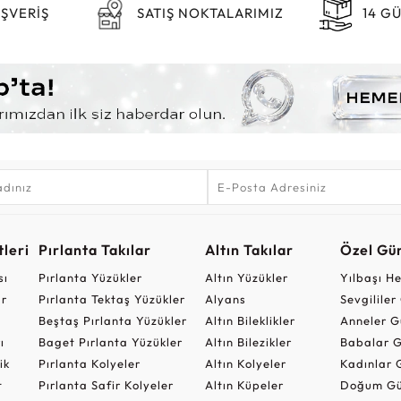
IŞVERİŞ
SATIŞ NOKTALARIMIZ
14 G
leri
Pırlanta Takılar
Altın Takılar
Özel Gü
sı
Pırlanta Yüzükler
Altın Yüzükler
Yılbaşı H
ar
Pırlanta Tektaş Yüzükler
Alyans
Sevgilile
Beştaş Pırlanta Yüzükler
Altın Bileklikler
Anneler G
ı
Baget Pırlanta Yüzükler
Altın Bilezikler
Babalar G
ik
Pırlanta Kolyeler
Altın Kolyeler
Kadınlar 
t
Pırlanta Safir Kolyeler
Altın Küpeler
Doğum Gü