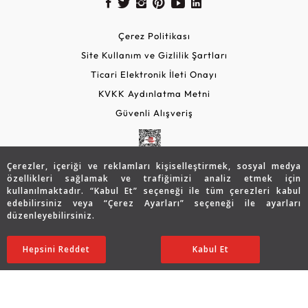
Çerez Politikası
Site Kullanım ve Gizlilik Şartları
Ticari Elektronik İleti Onayı
KVKK Aydınlatma Metni
Güvenli Alışveriş
Çerezler, içeriği ve reklamları kişiselleştirmek, sosyal medya
özellikleri sağlamak ve trafiğimizi analiz etmek için
kullanılmaktadır. “Kabul Et” seçeneği ile tüm çerezleri kabul
edebilirsiniz veya “Çerez Ayarları” seçeneği ile ayarları
düzenleyebilirsiniz.
© 2026 Assos Diamond
56.426
TL
SATIN ALIN
Hepsini Reddet
Ayarları Düzenle
Kabul Et
Copyright © 2026 Assos Pırlanta - Bu sitenin tüm hakları
saklıdır.