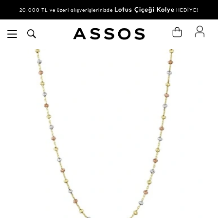
Lotus Çiçeği Kolye
20.000 TL ve üzeri alışverişlerinizde
HEDİYE!