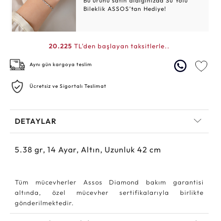
Bu ürünü satın aldığınızda Su Yolu
Bileklik ASSOS’tan Hediye!
20.225
TL'den başlayan taksitlerle..
Aynı gün kargoya teslim
Ücretsiz ve Sigortalı Teslimat
DETAYLAR
5.38
gr,
14
Ayar, Altın, Uzunluk 42 cm
Tüm mücevherler Assos Diamond bakım garantisi
altında, özel mücevher sertifikalarıyla birlikte
gönderilmektedir.