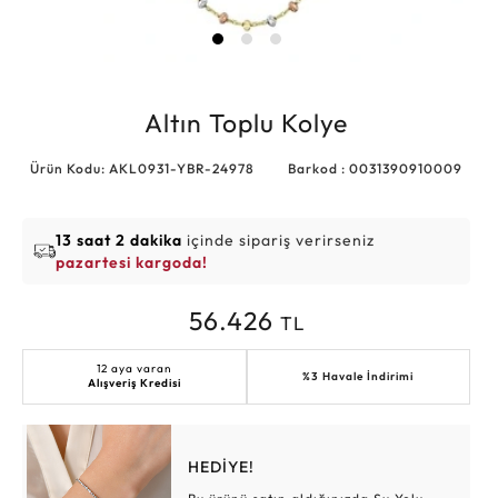
Altın Toplu Kolye
Ürün Kodu: AKL0931-YBR-24978
Barkod : 0031390910009
13 saat 2 dakika
içinde sipariş verirseniz
pazartesi kargoda!
56.426
TL
12 aya varan
%3 Havale İndirimi
Alışveriş Kredisi
HEDİYE!