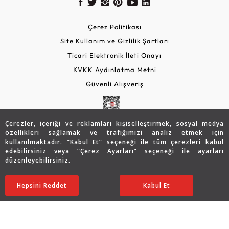
Çerez Politikası
Site Kullanım ve Gizlilik Şartları
Ticari Elektronik İleti Onayı
KVKK Aydınlatma Metni
Güvenli Alışveriş
Çerezler, içeriği ve reklamları kişiselleştirmek, sosyal medya
özellikleri sağlamak ve trafiğimizi analiz etmek için
kullanılmaktadır. “Kabul Et” seçeneği ile tüm çerezleri kabul
edebilirsiniz veya “Çerez Ayarları” seçeneği ile ayarları
düzenleyebilirsiniz.
© 2026 Assos Diamond
55.908
TL
SATIN ALIN
Hepsini Reddet
Ayarları Düzenle
Kabul Et
Copyright © 2026 Assos Pırlanta - Bu sitenin tüm hakları
saklıdır.