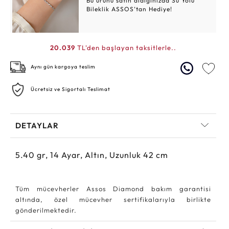
Bu ürünü satın aldığınızda Su Yolu
Bileklik ASSOS’tan Hediye!
20.039
TL'den başlayan taksitlerle..
Aynı gün kargoya teslim
Ücretsiz ve Sigortalı Teslimat
DETAYLAR
5.40
gr,
14
Ayar, Altın, Uzunluk 42 cm
Tüm mücevherler Assos Diamond bakım garantisi
altında, özel mücevher sertifikalarıyla birlikte
gönderilmektedir.