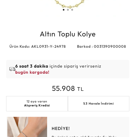
Altın Toplu Kolye
Ürün Kodu: AKL0931-Y-24978
Barkod : 0031390900008
6 saat 3 dakika
içinde sipariş verirseniz
bugün kargoda!
55.908
TL
12 aya varan
%3 Havale İndirimi
Alışveriş Kredisi
HEDİYE!