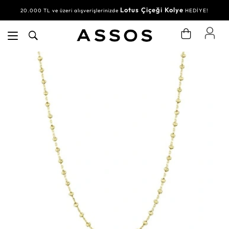
Lotus Çiçeği Kolye
20.000 TL ve üzeri alışverişlerinizde
HEDİYE!