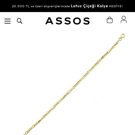
Lotus Çiçeği Kolye
20.000 TL ve üzeri alışverişlerinizde
HEDİYE!