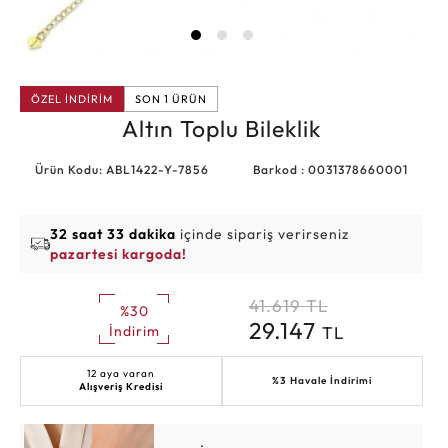
ÖZEL İNDİRİM
SON 1 ÜRÜN
Altın Toplu Bileklik
Ürün Kodu: ABL1422-Y-7856
Barkod : 0031378660001
32 saat 33 dakika
içinde sipariş verirseniz
pazartesi kargoda!
41.619
TL
%30
29.147
TL
İndirim
12 aya varan
%3 Havale İndirimi
Alışveriş Kredisi