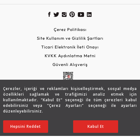
Çerez Politikası
Site Kullanım ve Gizlilik Şartları
Ticari Elektronik İleti Onayı
KVKK Aydınlatma Metni
Güvenli Alışveriş
Çerezler, içeriği ve reklamları kişiselleştirmek, sosyal medya
özellikleri sağlamak ve trafiğimizi analiz etmek için
kullanılmaktadır. “Kabul Et” seçeneği ile tüm çerezleri kabul
edebilirsiniz veya “Çerez Ayarları” seçeneği ile ayarları
düzenleyebilirsiniz.
© 2026 Assos Diamond
41.619
TL
SATIN ALIN
Hepsini Reddet
Ayarları Düzenle
Kabul Et
29.147
TL
Copyright © 2026 Assos Pırlanta - Bu sitenin tüm hakları