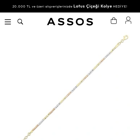
Lotus Çiçeği Kolye
20.000 TL ve üzeri alışverişlerinizde
HEDİYE!