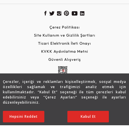
Çerez Politikası
Site Kullanım ve Gizlilik Şartları
Ticari Elektronik İleti Onayı
KVKK Aydınlatma Metni
Güvenli Alışveriş
Çerezler, içeriği ve reklamları kişiselleştirmek, sosyal medya
özellikleri sağlamak ve trafiğimizi analiz etmek için
kullanılmaktadır. “Kabul Et” seçeneği ile tüm çerezleri kabul
edebilirsiniz veya “Çerez Ayarları” seçeneği ile ayarları
düzenleyebilirsiniz.
© 2026 Assos Diamond
50.821
TL
SATIN ALIN
Hepsini Reddet
Ayarları Düzenle
Kabul Et
35.588
TL
Copyright © 2026 Assos Pırlanta - Bu sitenin tüm hakları