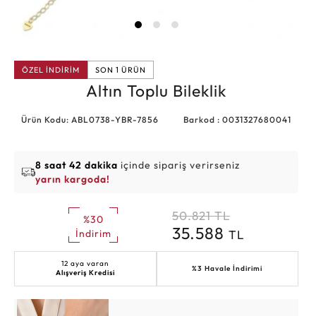
ÖZEL İNDİRİM
SON 1 ÜRÜN
Altın Toplu Bileklik
Ürün Kodu: ABL0738-YBR-7856
Barkod : 0031327680041
8 saat 42 dakika
içinde sipariş verirseniz
yarın kargoda!
50.821
TL
%30
35.588
TL
İndirim
12 aya varan
%3 Havale İndirimi
Alışveriş Kredisi