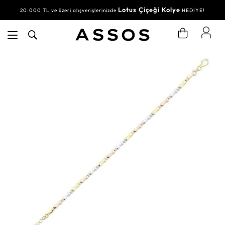
Lotus Çiçeği Kolye
20.000 TL ve üzeri alışverişlerinizde
HEDİYE!