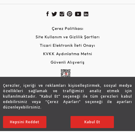
Çerez Politikası
Site Kullanım ve Gizlilik Şartları
Ticari Elektronik İleti Onayı
KVKK Aydınlatma Metni
Güvenli Alışveriş
Çerezler, içeriği ve reklamları kişiselleştirmek, sosyal medya
özellikleri sağlamak ve trafiğimizi analiz etmek için
kullanılmaktadır. “Kabul Et” seçeneği ile tüm çerezleri kabul
edebilirsiniz veya “Çerez Ayarları” seçeneği ile ayarları
düzenleyebilirsiniz.
© 2026 Assos Diamond
46.246
TL
SATIN ALIN
Hepsini Reddet
Ayarları Düzenle
Kabul Et
32.366
TL
Copyright © 2026 Assos Pırlanta - Bu sitenin tüm hakları