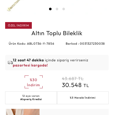
ÖZEL İNDİRİM
Altın Toplu Bileklik
Ürün Kodu: ABL0736-Y-7856
Barkod : 0031327230038
12 saat 47 dakika
içinde sipariş verirseniz
pazartesi kargoda!
43.687
TL
%30
30.548
TL
İndirim
12 aya varan
%3 Havale İndirimi
Alışveriş Kredisi