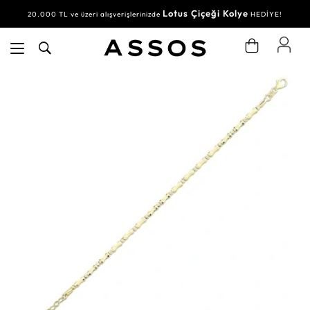
Lotus Çiçeği Kolye
20.000 TL ve üzeri alışverişlerinizde
HEDİYE!