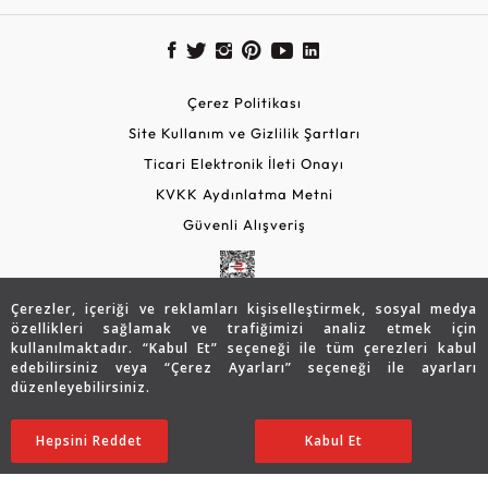
Çerez Politikası
Site Kullanım ve Gizlilik Şartları
Ticari Elektronik İleti Onayı
KVKK Aydınlatma Metni
Güvenli Alışveriş
Çerezler, içeriği ve reklamları kişiselleştirmek, sosyal medya
özellikleri sağlamak ve trafiğimizi analiz etmek için
kullanılmaktadır. “Kabul Et” seçeneği ile tüm çerezleri kabul
edebilirsiniz veya “Çerez Ayarları” seçeneği ile ayarları
düzenleyebilirsiniz.
© 2026 Assos Diamond
43.687
TL
SATIN ALIN
Hepsini Reddet
Ayarları Düzenle
Kabul Et
30.548
TL
Copyright © 2026 Assos Pırlanta - Bu sitenin tüm hakları