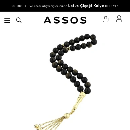
Lotus Çiçeği Kolye
20.000 TL ve üzeri alışverişlerinizde
HEDİYE!