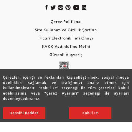
Çerez Politikası
Site Kullanım ve Gizlilik Şartları
Ticari Elektronik İleti Onayı
KVKK Aydınlatma Metni
Güvenli Alışveriş
Çerezler, içeriği ve reklamları kişiselleştirmek, sosyal medya
özellikleri sağlamak ve trafiğimizi analiz etmek için
kullanılmaktadır. “Kabul Et” seçeneği ile tüm çerezleri kabul
edebilirsiniz veya “Çerez Ayarları” seçeneği ile ayarları
düzenleyebilirsiniz.
© 2026 Assos Diamond
57.042
TL
SATIN ALIN
Hepsini Reddet
Ayarları Düzenle
Kabul Et
39.923
TL
Copyright © 2026 Assos Pırlanta - Bu sitenin tüm hakları
saklıdır.