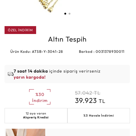
ÖZEL İNDİRİM
Altın Tespih
Ürün Kodu: ATSB-Y-3041-28
Barkod : 0031378930011
7 saat 14 dakika
içinde sipariş verirseniz
yarın kargoda!
57.042
TL
%30
39.923
TL
İndirim
12 aya varan
%3 Havale İndirimi
Alışveriş Kredisi