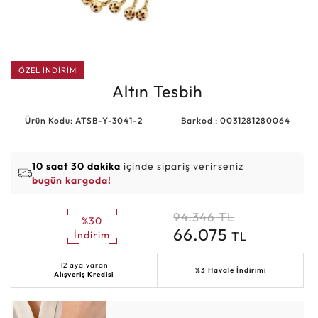
ÖZEL İNDİRİM
Altın Tesbih
Ürün Kodu: ATSB-Y-3041-2
Barkod : 0031281280064
10 saat 30 dakika
içinde sipariş verirseniz
bugün kargoda!
94.346
TL
%30
66.075
TL
İndirim
12 aya varan
%3 Havale İndirimi
Alışveriş Kredisi