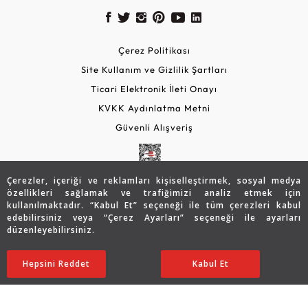
Çerez Politikası
Site Kullanım ve Gizlilik Şartları
Ticari Elektronik İleti Onayı
KVKK Aydınlatma Metni
Güvenli Alışveriş
Çerezler, içeriği ve reklamları kişiselleştirmek, sosyal medya
özellikleri sağlamak ve trafiğimizi analiz etmek için
kullanılmaktadır. “Kabul Et” seçeneği ile tüm çerezleri kabul
edebilirsiniz veya “Çerez Ayarları” seçeneği ile ayarları
düzenleyebilirsiniz.
© 2026 Assos Diamond
94.346
TL
SATIN ALIN
Hepsini Reddet
Ayarları Düzenle
Kabul Et
66.075
TL
Copyright © 2026 Assos Pırlanta - Bu sitenin tüm hakları
saklıdır.